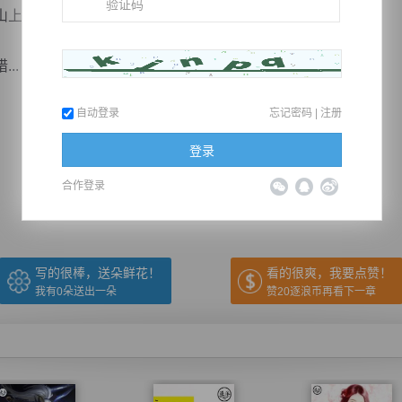
上，不留也好……
..
自动登录
忘记密码
|
注册
推荐在手机上阅读本书
登录
合作登录
上一章
回目录
下一章
（← 快捷键
快捷键→）
写的很棒，送朵鲜花！
看的很爽，我要点赞！
我有
0
朵送出一朵
赞20逐浪币再看下一章