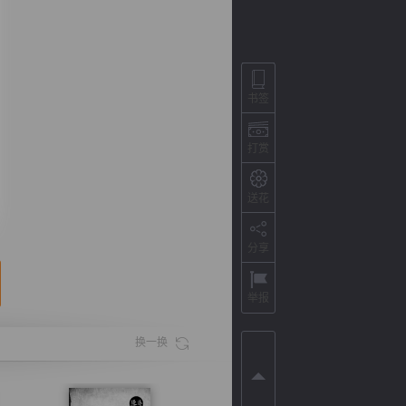
书签
打赏
送花
分享
背
字
宽
滚
举报
换一换