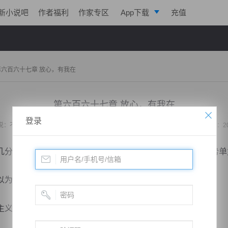
新小说吧
作者福利
作家专区
App下载
充值
逐浪小说
写作助手
第六百六十七章 放心，有我在
第六百六十七章 放心，有我在
登录
说：
不败战神：都市无敌战神
作者：
位面史官
更新时间：2020-05-10 23:25 字数：2
深沉，继而淡淡的说道：“放心……有我在！我不会让你势单
为冷若冰在鼓励她。
义，但还是不可能让自己的女人来保护自己的。