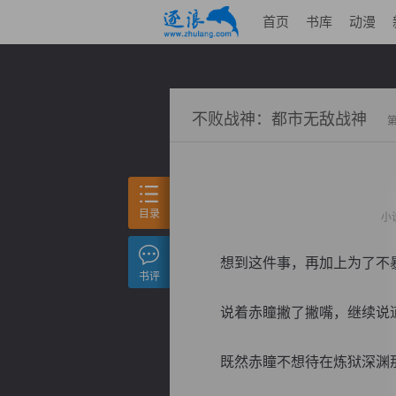
首页
书库
动漫
不败战神：都市无敌战神
目录
小
想到这件事，再加上为了不暴露
书评
说着赤瞳撇了撇嘴，继续说道：
既然赤瞳不想待在炼狱深渊那也