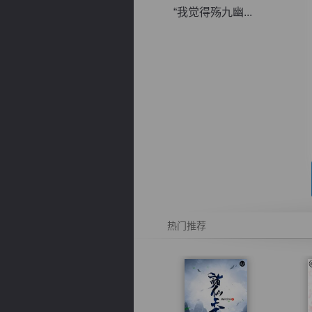
“我觉得殇九幽...
逐浪小说
热门推荐