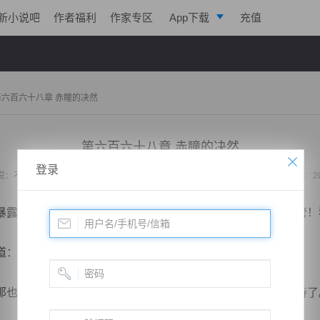
新小说吧
作者福利
作家专区
App下载
充值
逐浪小说
写作助手
第六百六十八章 赤瞳的决然
第六百六十八章 赤瞳的决然
登录
说：
不败战神：都市无敌战神
作者：
位面史官
更新时间：2020-05-10 23:42 字数：2
自己的体重，赤瞳直接从墨战枭的后背跳了下来：“我不管！
“你去找魔王商量，立刻马上把我带出来！”
没有必要继续带着，想到这儿墨战枭闻言说的：“那就不待了