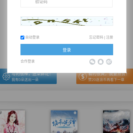
推荐在手机上阅读本书
自动登录
忘记密码
|
注册
上一章
回目录
下一章
（← 快捷键
快捷键→）
登录
合作登录
写的很棒，送朵鲜花！
看的很爽，我要点赞！
我有
0
朵送出一朵
赞20逐浪币再看下一章