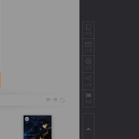
书签
打赏
送花
分享
背
字
宽
滚
换一换
举报