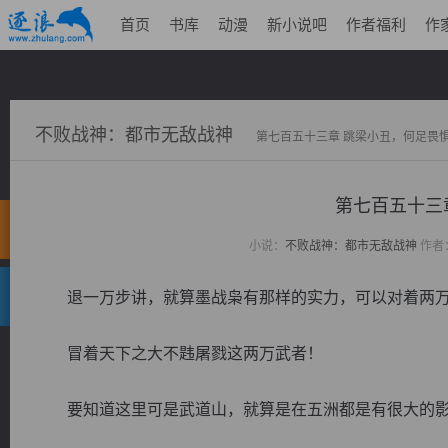
首页
书库
动漫
新小说吧
作者福利
作
不败战神：都市无敌战神
第七百五十三章 跳梁小丑，何足畏
第七百五十三
小说：
不败战神：都市无敌战神
作者
退一万步讲，就算墨战枭有那样的实力，可以对着两万
冒着天下之大不韪屠戮这两万武者！
要知道这里可是武道山，就算是在五洲都是有很大的影