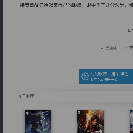
接着墨战枭抬起来自己的眼睛，眼中多了几分深邃，继而喃
推
逐浪小说
上一
（← 快捷键
写的很棒，送朵鲜花！
我有
0
朵送出一朵
热门推荐