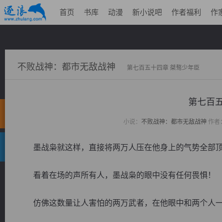
首页
书库
动漫
新小说吧
作者福利
作
不败战神：都市无敌战神
第七百五十四章 桀骜少年臣
第七百五
小说：
不败战神：都市无敌战神
作者
墨战枭就这样，直接将两万人压在他身上的气势全部顶
看着在场的声所有人，墨战枭的眼中没有任何畏惧！
仿佛这数量让人害怕的两万武者，在他眼中和两个人一