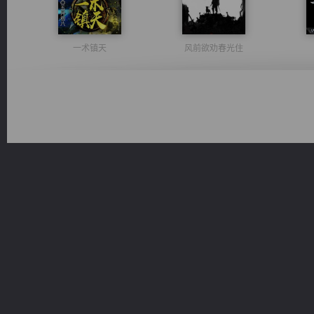
一术镇天
风前欲劝春光住
诸仙天下
佣兵王
桃运
激荡人生
维和先锋