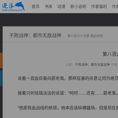
首页
书库
动漫
新小说吧
作者福利
作
不败战神：都市无敌战神
第八百六十五章 我必杀你
第八百
小说：
不败战神：都市无敌战神
作者
说着一双血目看向箭老鬼，那样狂暴的杀意让同为绝顶
接着只听陆铭淡淡的说道：“呵呵……还有……箭老鬼，
“他是铁血战线的统领，他本应该纵横疆场，但是现在竟