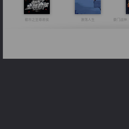
都市之至尊君侯
激荡人生
太古神煌
桃运无双：我的极品老婆
佣兵王
风前欲劝春光住