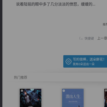
说着陆铭的眼中多了几分淡淡的愤怒，缓缓的...
推
逐浪小说
上一
（← 快捷键
写的很棒，送朵鲜花！
我有
0
朵送出一朵
热门推荐