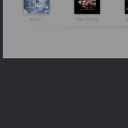
诸仙天下
无敌从不死开始
一术镇天
风前欲劝春光住
绝世狂尊
军魂永铸