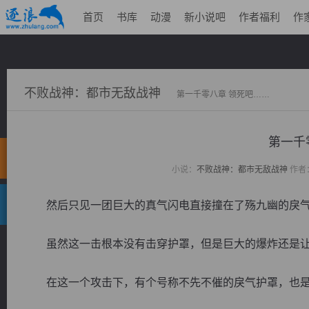
首页
书库
动漫
新小说吧
作者福利
作
不败战神：都市无敌战神
第一千零八章 领死吧……
第一千
小说：
不败战神：都市无敌战神
作者
然后只见一团巨大的真气闪电直接撞在了殇九幽的戾气
虽然这一击根本没有击穿护罩，但是巨大的爆炸还是让
在这一个攻击下，有个号称不先不催的戾气护罩，也是