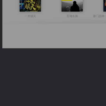
一术镇天
军魂永铸
都市之至尊君侯
维和先锋
光明神印
心铸天途
桃运