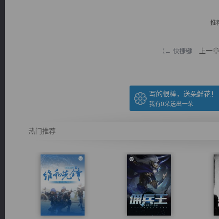
推
上一
（← 快捷键
逐浪小说
写的很棒，送朵鲜花！
我有
0
朵送出一朵
热门推荐