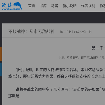
首页
书库
动漫
新小说吧
作者福利
作
不败战神：都市无敌战神
第一千七十四章 让你三招
第一千
小说：
不败战神：都市无敌战神
作者
“据我所知，现在的大夏统帅是冷若冰，等到这场战争结
线也好，那些超级势力也罢，都会选择继续支持冷若冰坐上
说着墨战枭的眼中多了几分深沉：“最重要的是如果他愿
那就是...