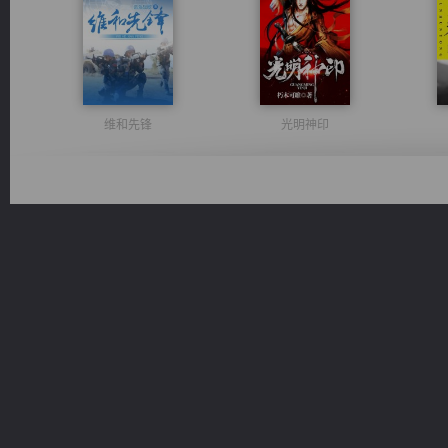
维和先锋
光明神印
风前欲劝春光住
一术镇天