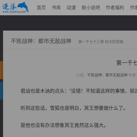
首页
书库
动漫
新小说吧
作者福利
作
不败战神：都市无敌战神
第一千七十三章 好大的官威
第一千七
小说：
不败战神：都市无敌战神
作者
君战也是木讷的点头：“没错！不知道这样的事情，就连
听到这些话，雪狐也是明白，冥王想要做什么了。
是他也没有办法想象冥王竟然这么强大。