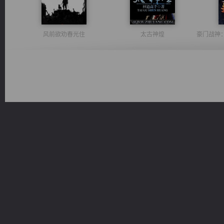
风前欲劝春光住
太古神煌
无敌从不死开始
军魂永铸
一术镇天
心铸天途