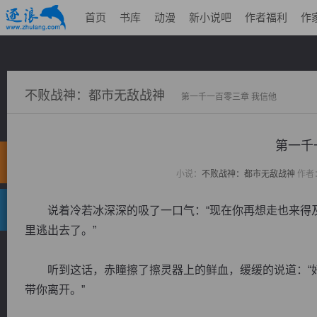
首页
书库
动漫
新小说吧
作者福利
作
不败战神：都市无敌战神
第一千一百零三章 我信他
第一千
小说：
不败战神：都市无敌战神
作者
说着冷若冰深深的吸了一口气：“现在你再想走也来得及
里逃出去了。”
听到这话，赤瞳擦了擦灵器上的鲜血，缓缓的说道：“好
带你离开。”