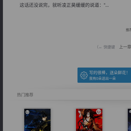
这话还没说完，就听凌正昊缓缓的说道：“...
推
逐浪小说
上一
（← 快捷键
写的很棒，送朵鲜花！
我有
0
朵送出一朵
热门推荐