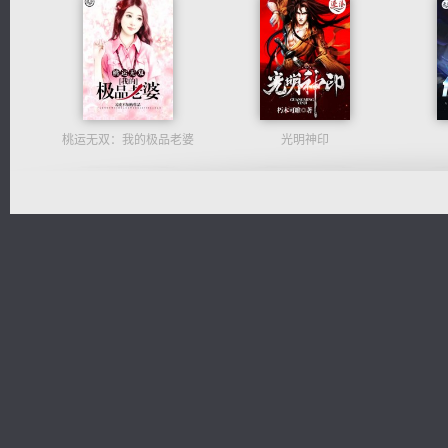
桃运无双：我的极品老婆
光明神印
军魂永铸
心铸天途