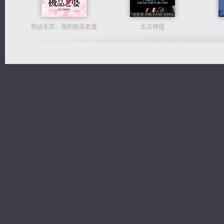
桃运无双：我的极品老婆
太古神煌
心铸天途
一术镇天
军魂永铸
风前欲劝春光住