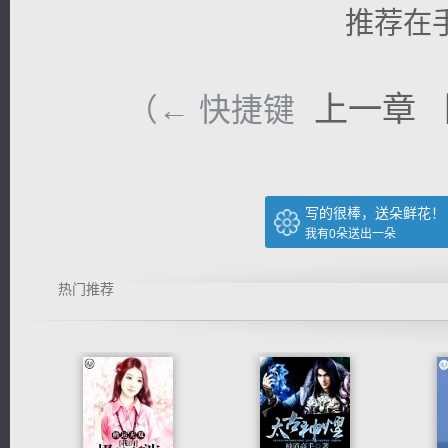
推荐在
上一章
（← 快捷键
写的很棒，送朵鲜花！
我有
0
朵送出一朵
热门推荐