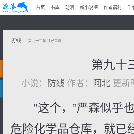
首页
书库
动漫
新小说吧
作者福利
作
防线
第九十三章 领导来访
第九十
小说：
防线
作者：
阿北
更新时间
“这个，”严森似乎也
危险化学品仓库，就已