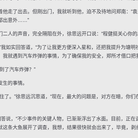
走了出去。但刚出门，我就听到他，迫不及待地问郑南：“袁
都出意外……”
人的声音，完全隔阻在外，徐思远开口说：“程健挺关心你的
我如实回答道，“为了让我更方便深入星和，还把我提升为塘明
，我就遇到汽车炸弹的事情，为了确保我的安全，郑所才借口把我
了汽车炸弹？”
发生的事情。
了。”徐思远沉思道，“现在，最大的问题是，对方在暗，你们
答说，“不少事件的关键人物，已渐渐浮出了水面。目前，正在
就这条大鱼展开了调查，我想，结果很快就会出来了，毕竟，剥