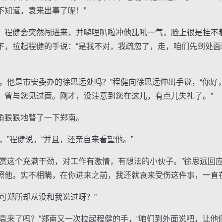
不知道，袁来出事了呢！”
程健会突然闯进来，并噼哩叭啦冲他乱吼一气，脸上很是挂不
下，拉起程健的手说：“是我不对，我疏忽了，走，咱们先到处
他是市安委办的徐思远处吗？”程健向徐思远伸出手说，“你好
，曾与您见过面。刚才，没注意到您在这儿，有点儿失礼了。”
狠狠地瞥了一下郑南。
”程健说，“并且，还亲自来看望他。”
这个充满干劲，对工作有激情，有想法的小伙子。”徐思远回应
照他。实不相瞒，在你进来之前，我还就袁来受伤这件事，一直在
郑所却从没和我说过呀？”
来了吗？”郑南又一次拉起程健的手，“咱们到外面说吧，让他们