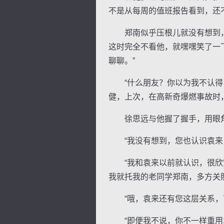
不是从每周的值班报告看到，还
郑南似乎压根儿就没有想到，
这时完全不看他，就嘿嘿笑了一
聊聊。”
“什么朋友？你以为我不认得，
健，上次，在高新奇爆燃事故时
徐思远与他握了握手，用眼角
“我没有想到，您也认识袁来，
“我和袁来以前就认识，很欣赏
我就托我的老同学郑南，多方关
“哦，袁来还有您这层关系，可
“即便我不说，你不一样重用袁