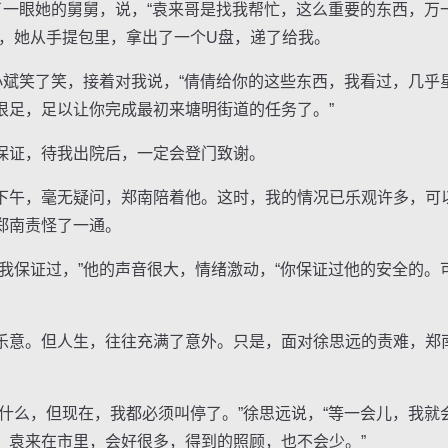
一眼她的舅舅，说，“袁来哥是找我帮忙，这么重要的东西，万
着，她从手提包里，拿出了一个U盘，递了给我。
斌笑了笑，接着对我说，“倩倩给你的这些东西，我看过，几乎
很足，足以让你完成最初来塘明街道的任务了。”
证，待我出院后，一定会登门致谢。
午，毫无疑问，郑南陪着他。这时，我的情况已乐观许多，可
郑南责怪了一通。
保证过，”他的声音很大，情绪激动，“你保证过他的安全的。
意。但人生，往往充满了意外。只是，面对徐思远的责难，郑
么，但现在，我都必须叫停了。”徐思远说，“等一会儿，我就
，袁来在市里，会好很多，得到的照顾，也不会少。”