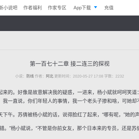
新小说吧
作者福利
作家专区
App下载
充值
逐浪小说
写作助手
第一百七十二章 接二连三的探视
小说：
防线
作者：
阿北
更新时间：2020-05-27 17:08 字数：2232
的。好像是故意解决我的疑惑，一进来，杨小斌就呵呵笑道：
。我一直说，你们年轻人的事情，我一个老头子掺和啥，可她却不
午。苏倩被杨小斌的话，说得脸红了起来，“哪有呢，”她的
。”杨小斌说，“不管是你前女友，那个日本来的专员，还是苏倩