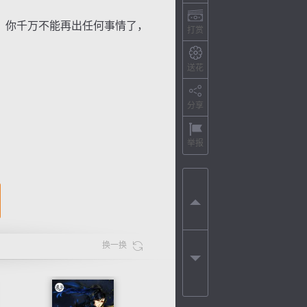
，你千万不能再出任何事情了，
打赏
送花
分享
举报
换一换