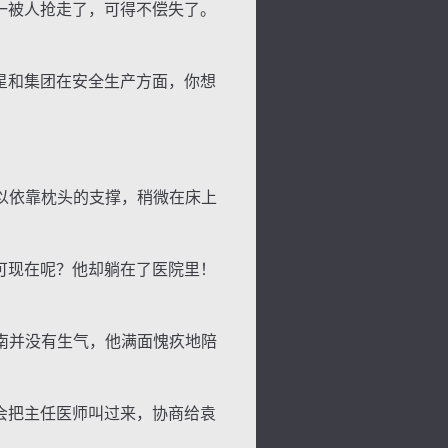
一被人抢走了，可得不偿失了。
星和集团在安全生产方面，你想
以依靠枕头的支撑，稍微在床上
可现在呢？他却躺在了医院里！
背
字
宽
滚
南并没有生气，他满面愧疚地陪
会把主任医师叫过来，协商给袁