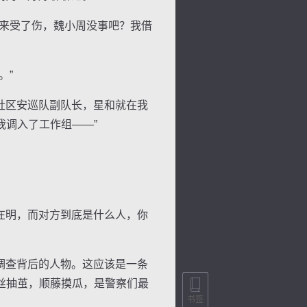
来受了伤，魏小周没事吧？我借
。”
景
号
度
动
社区安巡队副队长，星和就在我
调入了工作组——”
在明，而对方到底是什么人，你
调查背后的人物。这应该是一条
丝抽茧，顺藤摸瓜，是警察们最
书签