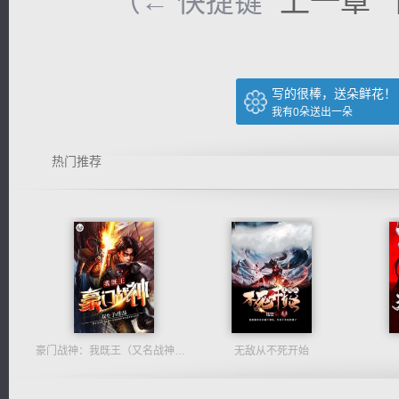
上一章
（← 快捷键
写的很棒，送朵鲜花！
我有
0
朵送出一朵
热门推荐
豪门战神：我既王（又名战神归来不败神婿修罗战神）
无敌从不死开始