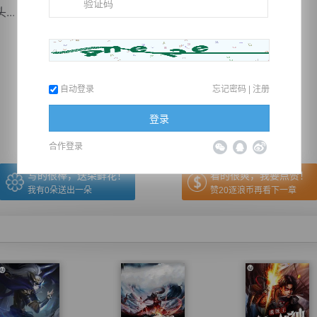
..
推荐在手机上阅读本书
自动登录
忘记密码
|
注册
上一章
回目录
下一章
（← 快捷键
快捷键→）
登录
合作登录
写的很棒，送朵鲜花！
看的很爽，我要点赞！
我有
0
朵送出一朵
赞20逐浪币再看下一章