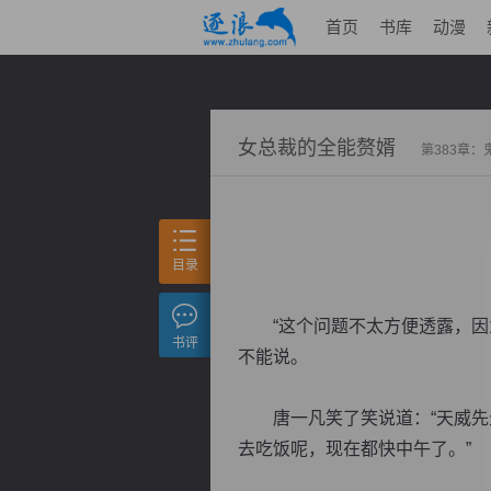
首页
书库
动漫
女总裁的全能赘婿
第383章
目录
“这个问题不太方便透露，因为
书评
不能说。
唐一凡笑了笑说道：“天威先生
去吃饭呢，现在都快中午了。”