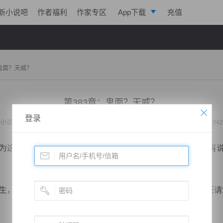
新小说吧
作者福利
作家专区
App下载
充值
逐浪小说
写作助手
：鬼面？天威？
第383章：鬼面？天威？
登录
小说：
女总裁的全能赘婿
作者：
花朝月夜
更新时间：2020-05-13 15:43 字数：2042
这里面还有比较重要的人和事情，不好意思。”林舒心并没有
，现在还是说一说我们的考核问题吧，如果我们合格了，还请