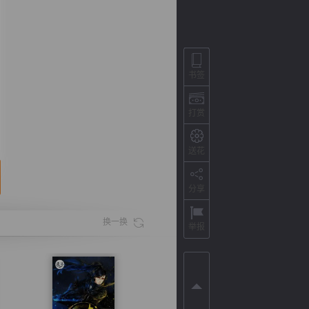
书签
打赏
送花
分享
背
字
宽
滚
换一换
举报