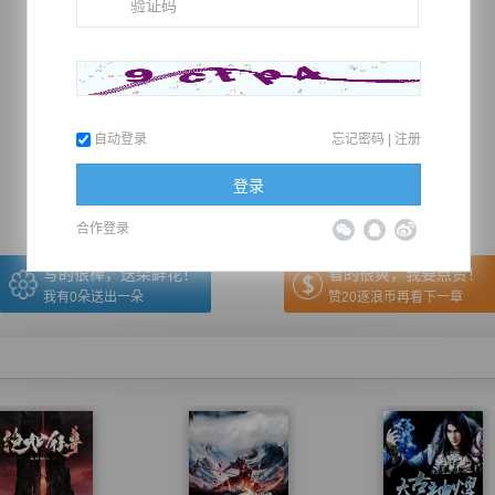
推荐在手机上阅读本书
自动登录
忘记密码
|
注册
上一章
回目录
下一章
（← 快捷键
快捷键→）
登录
合作登录
写的很棒，送朵鲜花！
看的很爽，我要点赞！
我有
0
朵送出一朵
赞20逐浪币再看下一章