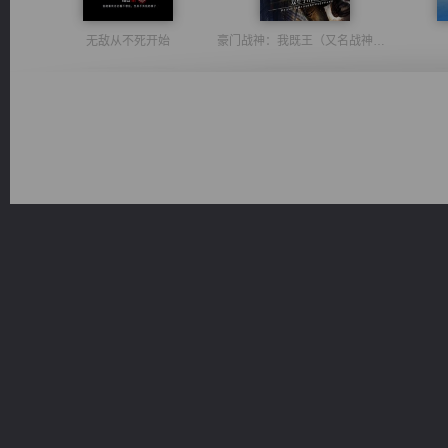
无敌从不死开始
豪门战神：我既王（又名战神归来不败神婿修罗战神）
桃运无双：我的极品老婆
绝世狂尊
都市之至尊君侯
太古神煌