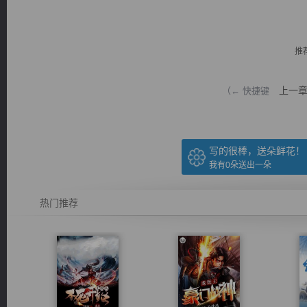
推
上一
（← 快捷键
逐浪小说
写的很棒，送朵鲜花！
我有
0
朵送出一朵
热门推荐