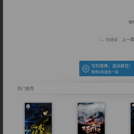
推
上一
（← 快捷键
逐浪小说
写的很棒，送朵鲜花！
我有
0
朵送出一朵
热门推荐