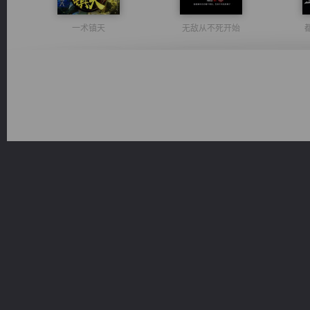
一术镇天
无敌从不死开始
军魂永铸
风前欲劝春光住
光明神印
佣兵王
桃运