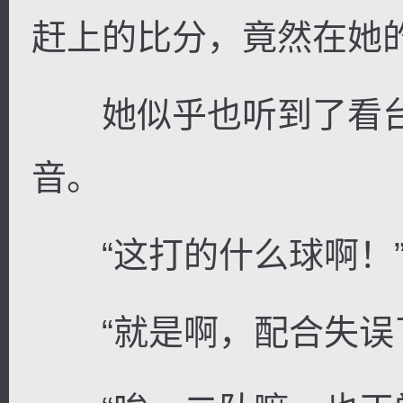
赶上的比分，竟然在她
她似乎也听到了看台
音。
“这打的什么球啊！
“就是啊，配合失误了