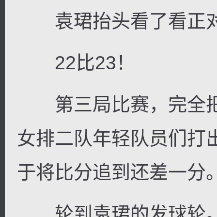
袁珺抬头看了看正对
22比23！
第三局比赛，完全把
女排二队年轻队员们打
于将比分追到还差一分
轮到袁珺的发球轮