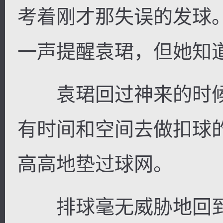
考着刚才那失误的发球
一声提醒袁珺，但她知
袁珺回过神来的时候
有时间和空间去做扣球
高高地垫过球网。
排球毫无威胁地回到