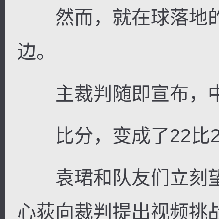
然而，就在球落地的
边。
主裁判随即宣布，中
比分，变成了22比2
袁珺和队友们立刻望
心荻向裁判提出视频挑