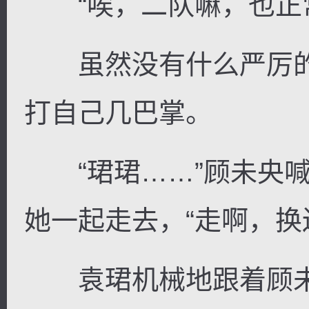
“唉，二队嘛，也正常
虽然没有什么严厉的
打自己几巴掌。
“珺珺……”顾未央喊
她一起走去，“走啊，换
袁珺机械地跟着顾未