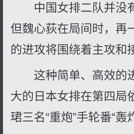
中国女排二队并没有
但魏心荻在局间时，再
的进攻将围绕着主攻和
这种简单、高效的进
大的日本女排在第四局
珺三名“重炮”手轮番“轰