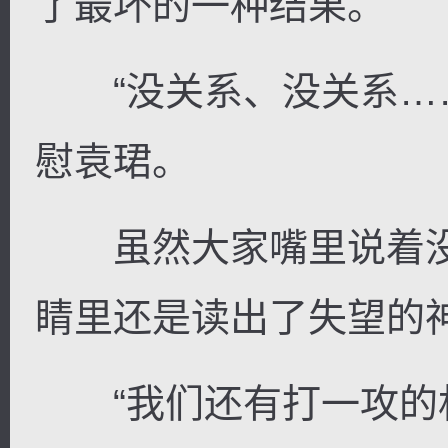
了最坏的一种结果。
“没关系、没关系……
慰袁珺。
虽然大家嘴里说着没
睛里还是读出了失望的
“我们还有打一攻的机