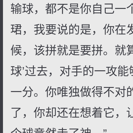
输球，都不是你自己一
珺，我要说的是，你在
候，该拼就是要拼。就
球’过去，对手的一攻
一分。你唯独做得不对
了，你却还在想着它，