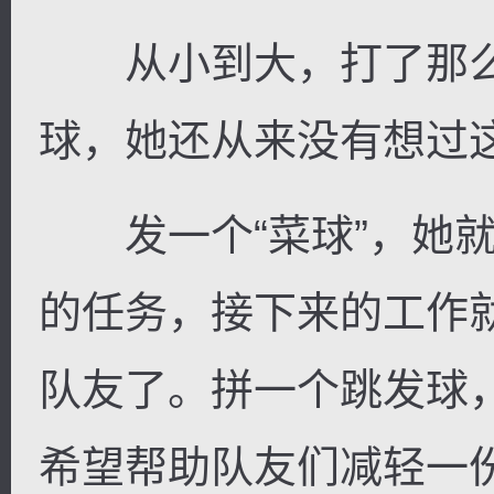
从小到大，打了那么
球，她还从来没有想过
发一个“菜球”，她就
的任务，接下来的工作
队友了。拼一个跳发球
希望帮助队友们减轻一