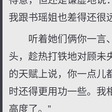
我跟书瑶姐也差得还很远
听着她们俩你一言、
头，趁热打铁地对顾未
的天赋上说，你一点儿
时还得更用功一些。我
高度了。”