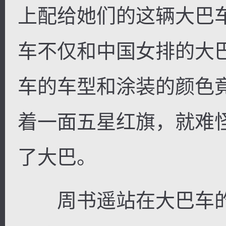
上配给她们的这辆大巴
车不仅和中国女排的大
车的车型和涂装的颜色
着一面五星红旗，就难
了大巴。
周书遥站在大巴车的