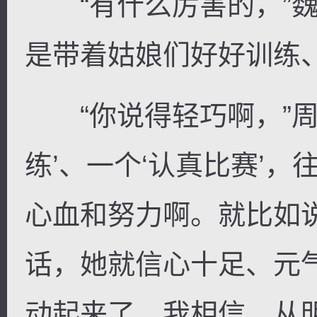
“有什么厉害的，”魏
是带着姑娘们好好训练
“你说得轻巧啊，”周
练’、一个‘认真比赛’
心血和努力啊。就比如
话，她就信心十足、元
动起来了。我相信，从