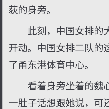
荻的身旁。
此刻，中国女排的大
开动。中国女排二队的
了甬东港体育中心。
看着身旁坐着的魏心
一肚子话想跟她说，可