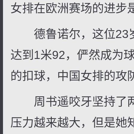
女排在欧洲赛场的进步
德鲁诺尔，这位23岁
达到1米92，俨然成为
的扣球，中国女排的攻
周书遥咬牙坚持了两
压力越来越大，但是她