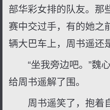
部华彩女排的队友。那
赛中交过手，有的她之
辆大巴车上，周书遥还
“坐我旁边吧。”魏心
给周书遥解了围。
周书遥笑了，抱着自