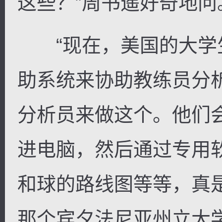
这些？”周书遥好奇地问
“现在，美国的大学
助系统来协助教练员分
分析员来做这个。他们
进电脑，然后通过专用
和球的路线图等等，真
那个宾夕法尼亚州立大