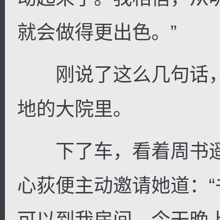
就会做得更出色。”
刚说了这么几句话，
地的大院里。
下了车，看着周书遥
心荻便主动邀请她道：
可以到我房间。今天晚