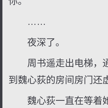
你。”
……
夜深了。
周书遥走出电梯，通
到魏心荻的房间房门还
魏心荻一直在等着