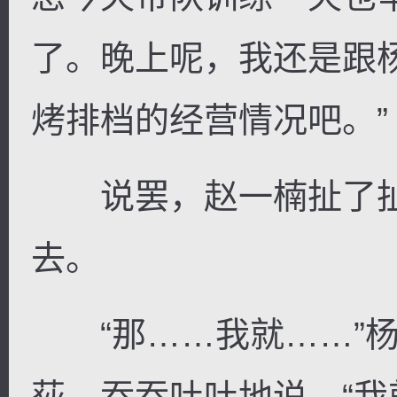
了。晚上呢，我还是跟
烤排档的经营情况吧。”
说罢，赵一楠扯了扯
去。
“那……我就……”杨
荻，吞吞吐吐地说，“我