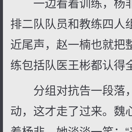
一边看着训练，杨非
排二队队员和教练四人
近尾声，赵一楠也就把
练包括队医王彬都认得
分组对抗告一段落，
动，这才走了过来。魏
着杨非，她淡淡一笑：“