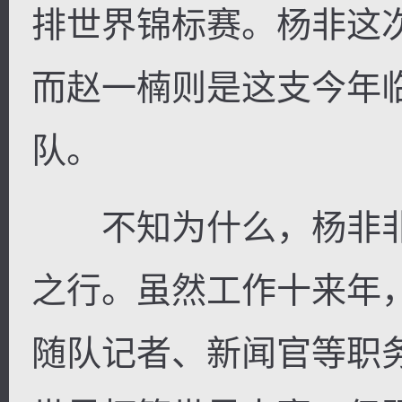
排世界锦标赛。杨非这
而赵一楠则是这支今年临
队。
不知为什么，杨非非常
之行。虽然工作十来年
随队记者、新闻官等职