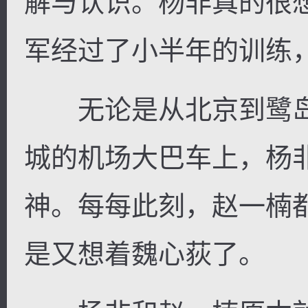
解与认识。杨非真的很
军经过了小半年的训练
无论是从北京到鹭岛
城的机场大巴车上，杨
神。每每此刻，赵一楠
是又想着魏心荻了。