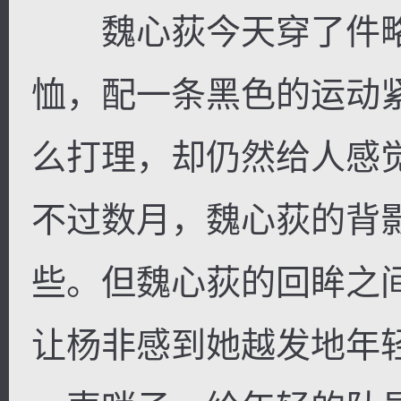
魏心荻今天穿了件略
恤，配一条黑色的运动
么打理，却仍然给人感
不过数月，魏心荻的背
些。但魏心荻的回眸之
让杨非感到她越发地年