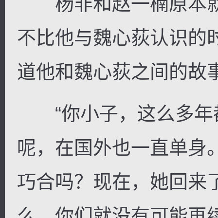
杨非和赵一楠原本就
不比他与魏心荻认识的
道他和魏心荻之间的故
“你小子，这么多年
呢，在国外也一直单身
巧合吗？现在，她回来
么，你们就没有可能再