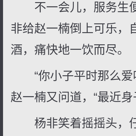
不一会儿，服务生便
非给赵一楠倒上可乐，
酒，痛快地一饮而尽。
“你小子平时那么爱喝
赵一楠又问道，“最近身
杨非笑着摇摇头，仔