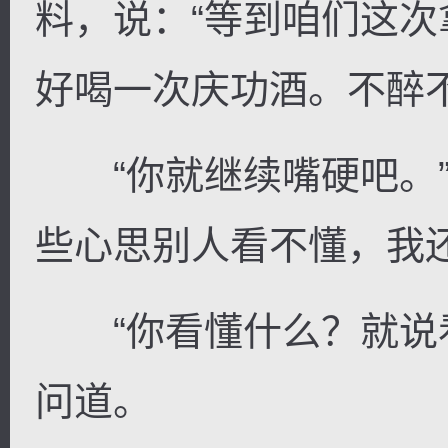
料，说：“等到咱们这
好喝一次庆功酒。不醉
“你就继续嘴硬吧。”
些心思别人看不懂，我还
“你看懂什么？就说看
问道。