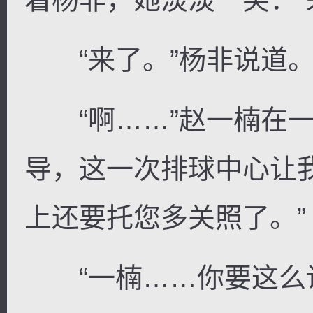
“来了。”杨非说道
“啊……”赵一楠在一
导，这一次排球中心让
上还要托您多关照了。”
“一楠……你要这么说