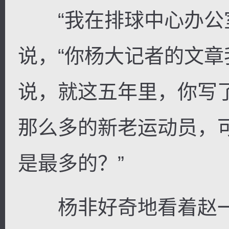
“我在排球中心办公室
说，“你杨大记者的文
说，就这五年里，你写
那么多的新老运动员，
是最多的？”
杨非好奇地看着赵一