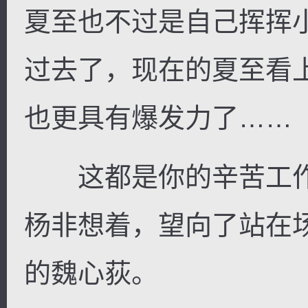
夏至也不过是自己挥挥
过去了，现在的夏至看
也更具有爆发力了……
这都是你的辛苦工作
杨非想着，望向了站在
的魏心荻。