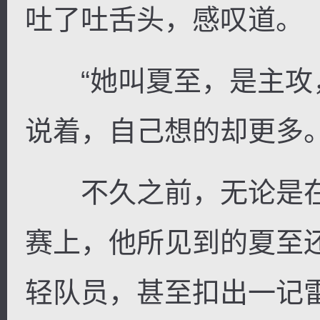
吐了吐舌头，感叹道。
“她叫夏至，是主攻，
说着，自己想的却更多
不久之前，无论是在
赛上，他所见到的夏至
轻队员，甚至扣出一记雷