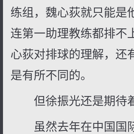
练组，魏心荻就只能是
连第一助理教练都排不
心荻对排球的理解，还
是有所不同的。
但徐振光还是期待着
虽然去年在中国国际