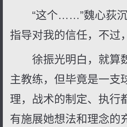
“这个……”魏心荻沉
指导对我的信任，不过
徐振光明白，就算魏
主教练，但毕竟是一支
理，战术的制定、执行
有施展她想法和理念的