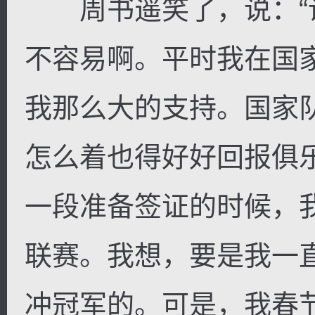
周书遥笑了，说：“
不容易啊。平时我在国
我那么大的支持。国家
怎么着也得好好回报俱
一段准备签证的时候，
联赛。我想，要是我一
冲冠军的。可是，我春