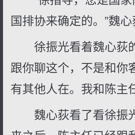
国排协来确定的。”魏心
徐振光看着魏心荻的
跟你聊这个，不是和你
有其他人在。我和陈主
魏心荻看了看徐振光