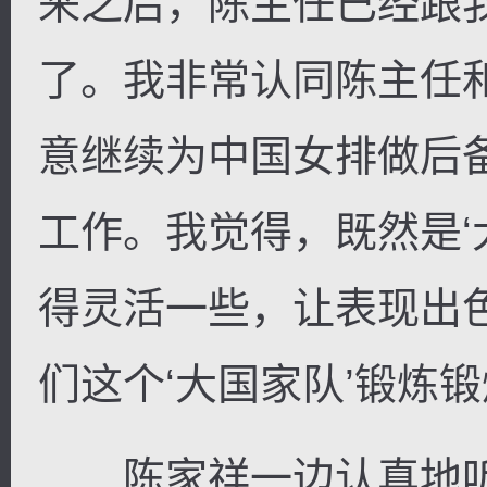
来之后，陈主任已经跟我
了。我非常认同陈主任
意继续为中国女排做后
工作。我觉得，既然是‘
得灵活一些，让表现出
们这个‘大国家队’锻炼锻
陈家祥一边认真地听