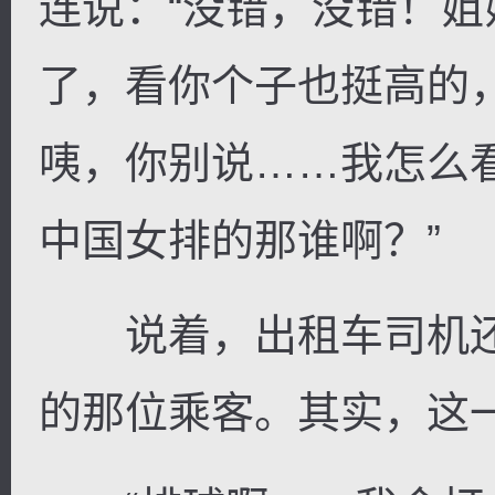
连说：“没错，没错！
了，看你个子也挺高的
咦，你别说……我怎么
中国女排的那谁啊？”
说着，出租车司机还
的那位乘客。其实，这