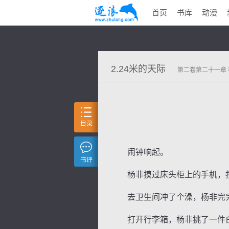
首页
书库
动漫
2.24米的天际
第二卷第二十一章 
目录
闹钟响起。
书评
杨非摸过床头柜上的手机，按
去卫生间冲了个澡，杨非完完
打开行李箱，杨非挑了一件白色的T