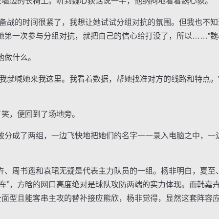
墙边的长椅上。听到魏心荻话说一半，他纳闷地看着魏心荻。
战的时间很紧了，我想让她试试分组对抗的氛围。但我也不知
她第一次参与分组对抗，就把自己的信心给打没了，所以……”
他做什么。
就喊她来我这里。我看着数据，帮她找准对方的线路和特点。”
笑，便回到了场地旁。
分成了两组，一边飞快地把她们的名字一一录入电脑之中，一
、周书遥和袁珺无疑是代表主力队员的一组。杨非明白，夏至
马车”，方晗的网口高度绝对是球队攻防两端的实力体现。而韩嘉
之全面型且能客串主攻的替补接应熊欣，杨非觉得，显然这套阵容