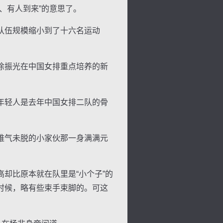
、有人到来”的意思了。
队伍规模缩小到了十六名运动
徐振光在中国女排重点培养的新
景
号
度
动
年轻人是去年中国女排二队的骨
稚气未脱的小家伙那一身满满元
却比原本就在队里是“小个子”的
时候，略有些束手束脚的。可这