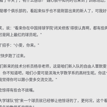
了半天了，有什么感想？”魏心荻不知何时也来到了训练场边
哪个俱乐部的，看起来似乎也不是刚冒出来的新人了，可我好
说：“看来你在中国排球学院‘闭关修炼’得很认真啊，都有些
可是网上最红的球员呢。”
手：“小雯，你来。”
快步跑了过来。
新来的技术分析员杨非老师，这是咱们新入队的自由人覃默雯
杨非，你不知道吧，咱们小雯可是滨海大学数学系的高材生呢。你
我觉得你可以跟小雯多交流交流。”
惊得有些合不拢嘴。
球队“挖”来一个球员就已经够让他惊讶的了，更何况，这个