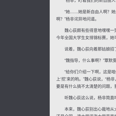
“杨非，盯着我们的新自由人看
“她……她是新自由人啊？她是
啊？”杨非诧异地问道。
魏心荻颇有些得意地嘿嘿一笑，
今年全国大学生女排锦标赛，她
说着，魏心荻向着那姑娘招了招
“魏指导，什么事啊？”覃默雯
“给你们介绍一下啊，这是咱们
上‘挖’来的哟。”魏心荻说，“
要是有什么搞不太清楚的问题，
听魏心荻这么说，杨非简直吃
本来，魏心荻别出心裁地从大学