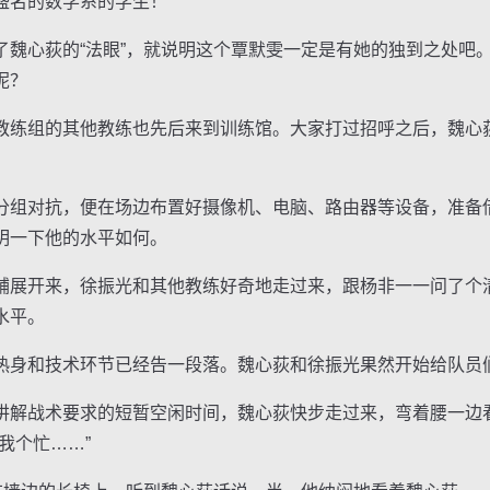
盛名的数学系的学生！
心荻的“法眼”，就说明这个覃默雯一定是有她的独到之处吧
呢？
练组的其他教练也先后来到训练馆。大家打过招呼之后，魏心
组对抗，便在场边布置好摄像机、电脑、路由器等设备，准备
明一下他的水平如何。
展开来，徐振光和其他教练好奇地走过来，跟杨非一一问了个
水平。
身和技术环节已经告一段落。魏心荻和徐振光果然开始给队员
解战术要求的短暂空闲时间，魏心荻快步走过来，弯着腰一边
我个忙……”