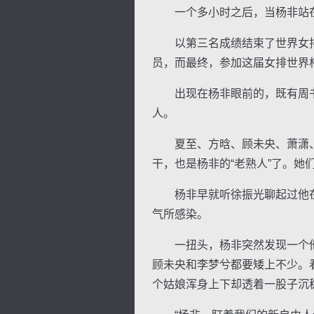
一个多小时之后，当杨非站在曾
以第三名成绩结束了世界女排
员，而最终，参加这届女排世界
出现在杨非眼前的，既有周书
人。
夏至、方晗、顾未央、萧潇、
干，也是杨非的“老熟人”了。
杨非早就听徐振光聊起过他在
气所感染。
一扭头，杨非突然发现一个他完
顾未央和李梦兮都要矮上不少。
个姑娘浑身上下却透着一股子沉