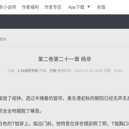
新小说吧
作者福利
作家专区
App下载
充值
逐浪小说
写作助手
杨非
第二卷第二十一章 杨非
小说：
2.24米的天际
作者：
行知
更新时间：2020-11-10 18:02 字数：5785
熄了闹钟。透过半掩着的窗帘，甬东港初秋的朝阳已经无声无
全全地摆脱了睡意。
恤穿上。临出门前，他特意在穿衣镜前照了照，T恤胸口印着的一行“C