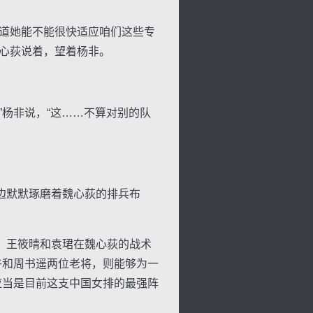
道她能不能很快适应咱们这些专
魏心荻说着，望着杨非。
杨非说，“这……不算对别的队
边默默琢磨着魏心荻的排兵布
、王筱晴和袁珺在魏心荻的战术
卉和周书遥两位老将，则能够为一
应当是目前这支中国女排的最强阵