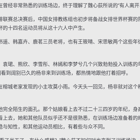
经非常熟悉的训练场边，终于理解了魏心荻所说的“有人离开
联赛总决赛后，中国女排教练组也初步将备战女排世界杯赛的
杯的十四名运动员将从这十六人中产生。
遥、韩嘉卉、鹿茗三员老将，也有王筱晴、宋思敏两个这些年
袁珺、熊欣、李雪彤、林嫣和李梦兮几个兴致勃勃投入训练的
她们看到阔别已久的杨非来到训练场，都热情地跟他打着招呼。
榕城老家发现的小主攻莫小雨。今天头一回见，杨非就对这个
全陌生的面孔。那个姑娘看上去不过二十三四岁的年纪，身高
看上去，她和其他队员似乎还不是很熟悉，在训练场边准备着的
稳与知性，和其他运动员相比，有着些与众不同。