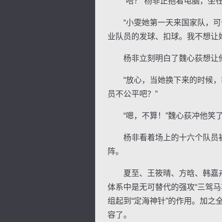
“唔？”杨非正抱着电脑，坐在
“小雯她第一天来国家队，可备
业队员的发球、扣球。我不想让
杨非立刻明白了魏心荻想让
“放心，当她换下来的时候，我
员不公平吧？”
“嗯，不算！”魏心荻冲他笑了
杨非看着场上的十六个队员被
阵。
夏至、王筱晴、方晗、韩嘉卉
体系中是无可替代的强攻“三驾
组起到“定海神针”的作用。加
容了。