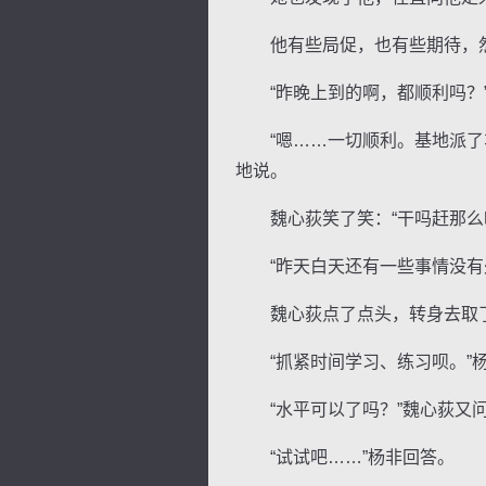
他有些局促，也有些期待，然
“昨晚上到的啊，都顺利吗？”
“嗯……一切顺利。基地派了车
地说。
魏心荻笑了笑：“干吗赶那么晚
“昨天白天还有一些事情没有处
魏心荻点了点头，转身去取了自
“抓紧时间学习、练习呗。”
“水平可以了吗？”魏心荻又
“试试吧……”杨非回答。