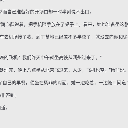
而自己准备好的开场白却一时半刻说不出口。
魏心荻说着，把手机随手放在了桌子上。看来，她也准备坐这
去机场接了我，到了基地已经差不多半夜了，就没去向你和徐
的飞机？我们昨天中午就坐高铁从润州过来了。”
理完，晚上八点半从北京飞过来，人少，飞机也空。”杨非说
己的早餐，便坐在杨非的对面。她一边吃着，一边随口问道：
杨非答到。
问道。