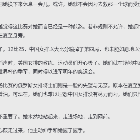
她换下来休息一会儿。或许，她就不会因为去救那一个球而受
觉得这比赛对她而言已经是一种煎熬。若非规则不允许，她都
在夏至身旁。
12比25，中国女排以大比分输掉了第四局，也未能如愿地以
声时，美国女排的教练、运动员们开心极了。她们就在场地中
世界杯的季军，同时得以进军明年的奥运会。
比赛的俄罗斯女排将士们则是一脸的失望与无奈。原本在夏至
着油。可现在，她们也难以埋怨中国女排没有尽力而为，她们只
重要了。她木然地站起来，走进场地，走到网前。
荻走过来，他主动伸手和她握了握手。