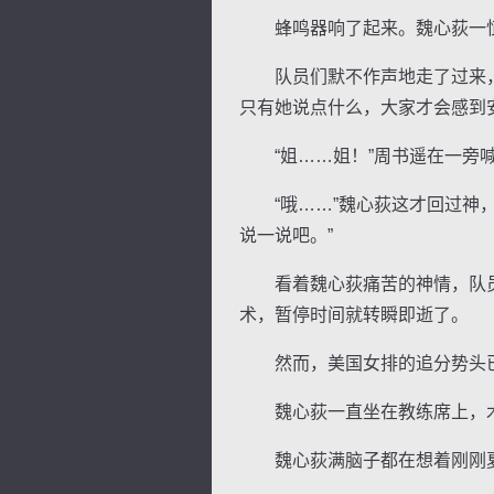
蜂鸣器响了起来。魏心荻一怔
队员们默不作声地走了过来，
只有她说点什么，大家才会感到
“姐……姐！”周书遥在一旁
逐浪小说
“哦……”魏心荻这才回过神，
说一说吧。”
看着魏心荻痛苦的神情，队员
术，暂停时间就转瞬即逝了。
然而，美国女排的追分势头已
魏心荻一直坐在教练席上，木
魏心荻满脑子都在想着刚刚夏