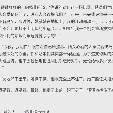
眼睛红红的，向杨非吼道，“你说的对！这一场比赛，队员们付
人会质疑我们了，没有人会误解我们了。可是，未央或许将来一
还有夏至，那时候，她就躺在地板上，疼的连动都动不了……可
会不会让她赶不上明年的奥运会……如果给我一个机会重新抉择
换回我的姑娘们永远健健康康的！”
心荻，我明白！眼看着自己所挂念、所关心着的人承受着伤痛
你最深处的心里，你和姑娘们其实都一样坚强。为了这支球队的荣
头破血流，也不会轻易地把胜利拱手送给对手。无论给你多少次
”
次地涌了出来。她擦了擦，泪水完全止不住了。她干脆任凭泪
疑着、迟疑着。最终，他走了上前，蹲下身子，轻轻地抱住了
着的人……”杨非轻声地说。