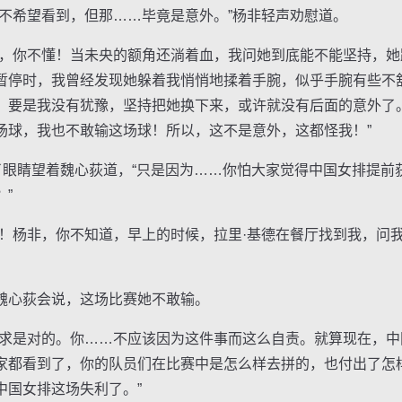
希望看到，但那……毕竟是意外。”杨非轻声劝慰道。
你不懂！当未央的额角还淌着血，我问她到底能不能坚持，她
暂停时，我曾经发现她躲着我悄悄地揉着手腕，似乎手腕有些不
，要是我没有犹豫，坚持把她换下来，或许就没有后面的意外了
场球，我也不敢输这场球！所以，这不是意外，这都怪我！”
眼睛望着魏心荻道，“只是因为……你怕大家觉得中国女排提前
”
杨非，你不知道，早上的时候，拉里·基德在餐厅找到我，问
心荻会说，这场比赛她不敢输。
是对的。你……不应该因为这件事而这么自责。就算现在，中
家都看到了，你的队员们在比赛中是怎么样去拼的，也付出了怎样
中国女排这场失利了。”