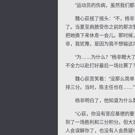
“运动员的伤病，虽然我们都不
魏心荻摇了摇头：“不，杨非，
了。当夏至肩膀受伤之前的那次
把她换下来休息一会儿。那时候
非，我犹豫，是因为我不想输这
“为……为什么？”杨非瞪大了
不全力以赴打好最后一场比赛了？
魏心荻苦笑着：“没那么简单！
排三分。当时，陈主任也在……”
杨非明白了，他知道为什么魏
“心荻，你没有答应基德的要求
到了一场胜利和三分积分。但大
人会误解你了，也没有人会质疑