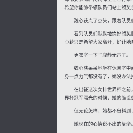
希望你能够带领队员们站上领奖
魏心荻点了点头，跟着队员们
看到队员们默默地换好领奖服
心荻只是希望大家离开，好让她
更衣室一下子寂静无声了。
魏心荻呆呆地坐在休息室中间
身一点力气都没有了，她没办法
在出征这次女排世界杯之前，
界杯冠军曙光的时候，她的确设
但无论怎样，她都不曾料到，
她现在的心情说不出的复杂