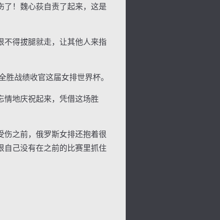
伤了！魏心荻自责了起来，这是
恨不得拔腿就走，让其他人来指
全胜战绩收官这届女排世界杯。
忘情地庆祝起来，凭借这场胜
受伤之前，俄罗斯女排还抱着很
恨自己没有在之前的比赛里抓住