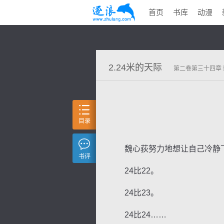
首页
书库
动漫
2.24米的天际
第二卷第三十四章
目录
魏心荻努力地想让自己冷静下
书评
24比22。
24比23。
24比24……