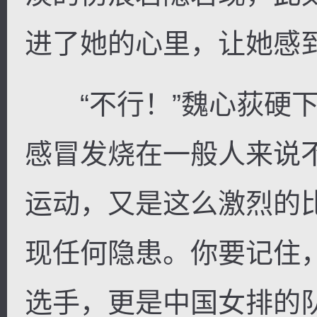
进了她的心里，让她感
“不行！”魏心荻硬下
感冒发烧在一般人来说
运动，又是这么激烈的
现任何隐患。你要记住
选手，更是中国女排的