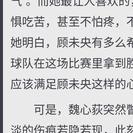
气”。而她最让人喜欢
惧吃苦，甚至不怕疼，
她明白，顾未央有多么
球队在这场比赛里拿到
应该满足顾未央这样的
可是，魏心荻突然瞥
淡的伤痕若隐若现，此