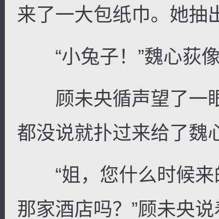
来了一大包纸巾。她抽
“小兔子！”魏心荻像
顾未央循声望了一眼
都没说就扑过来给了魏
“姐，您什么时候来
那家酒店吗？”顾未央