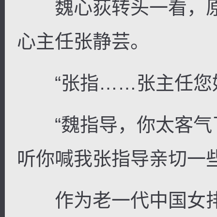
魏心荻转头一看，原
心主任张静芸。
“张指……张主任您好
“魏指导，你太客气
听你喊我张指导亲切一
作为老一代中国女排