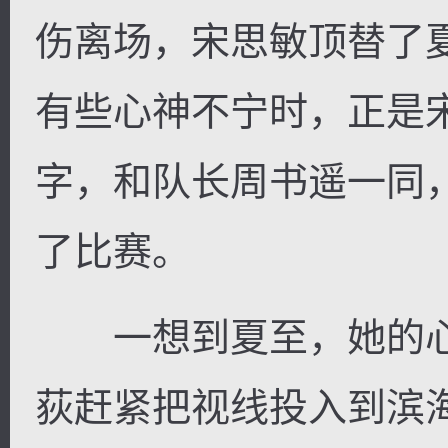
伤离场，宋思敏顶替了
有些心神不宁时，正是
字，和队长周书遥一同
了比赛。
一想到夏至，她的心
荻赶紧把视线投入到滨