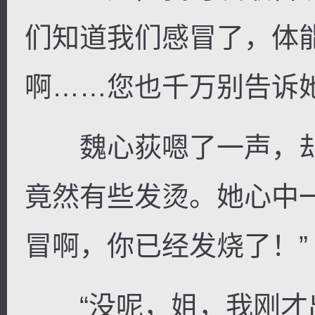
们知道我们感冒了，体能
啊……您也千万别告诉
魏心荻嗯了一声，却
竟然有些发烫。她心中
冒啊，你已经发烧了！”
“没呢，姐，我刚才