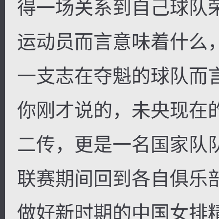
得一场关系到自己球队
运动员而言意味着什么
一支志在夺魁的球队而
你刚才说的，未央现在
二传，更是一名国家队
联赛期间回到各自俱乐
做好新时期的中国女排