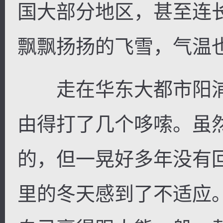
国大部分地区，甚至连
飘飘扬扬的飞雪，气温
逐浪小说
走在华东大都市阳浦
由得打了几个哆嗦。虽
的，但一晃好多年没有
里的冬天感到了不适应