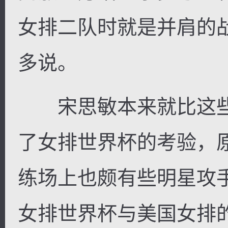
女排二队时就是并肩的
多说。
宋思敏本来就比这些
了女排世界杯的考验，
练场上也颇有些明星攻
女排世界杯与美国女排