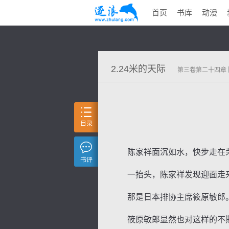
首页
书库
动漫
2.24米的天际
第三卷第二十四章
目录
陈家祥面沉如水，快步走在荣
书评
一抬头，陈家祥发现迎面走来
那是日本排协主席筱原敏郎
筱原敏郎显然也对这样的不期