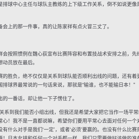
排球中心主任与球队主教练的上下级工作关系，倒不如说更像
会上的那一件事，真的让陈家祥有点火冒三丈了。
会按照惯例在魏心荻宣布比赛阵容和布置技战术安排之前，先
想动员放在最后。
的胜负，绝不仅仅是关系到球队能否顺利出线的问题，还有着
国排球界最常说的一句话来说，那就是“输谁，也不能输日本！”
的一番话，却让他一下子愣住了。
系到我们能否小组出线，但我还是希望大家把它当作一场平常
常心！我不是一直都说嘛，希望你们要用平常心去面对任何一个
什么对手是我们‘一定’，或者‘必须’要赢的。也没有什么比赛是我
要！日本女排和任何一个对手都一样，我们只需要做好该做的准