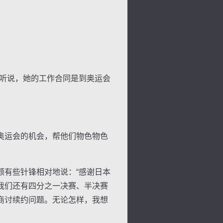
听说，她的工作合同是到奥运会
奥运会的机会，帮他们物色物色
背
字
宽
滚
有些针锋相对地说：“感谢日本
我们还有四分之一决赛、半决赛
商讨续约问题。无论怎样，我想