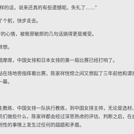
的话，说来还真的有些遗憾呢。失礼了……”
个躬，快步走去。
的心情，被筱原敏郎的几句话搞得更是难受。
祥想。
摩席，中国女排和日本女排的第一局比赛已经打响了。
在场地旁指挥着比赛，陈家祥恍惚之间又想起了三年前他和谭
一幕。
教练、中国女排一队执行教练，到中国女排主帅，无论是选材
员们做些什么，陈家祥都会经过深思熟虑的评估、判断之后，在
则性的事情上发生过任何的龃龉和矛盾。