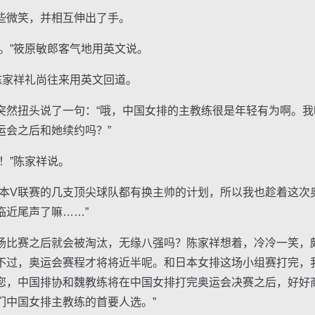
微笑，并相互伸出了手。
”筱原敏郎客气地用英文说。
家祥礼尚往来用英文回道。
扭头说了一句：“哦，中国女排的主教练很是年轻有为啊。我
运会之后和她续约吗？”
”陈家祥说。
V联赛的几支顶尖球队都有换主帅的计划，所以我也趁着这次
临近尾声了嘛……”
赛之后就会被淘汰，无缘八强吗？陈家祥想着，冷冷一笑，颇
不过，奥运会赛程才将将近半呢。和日本女排这场小组赛打完，
您，中国排协和魏教练将在中国女排打完奥运会决赛之后，好好
们中国女排主教练的首要人选。”