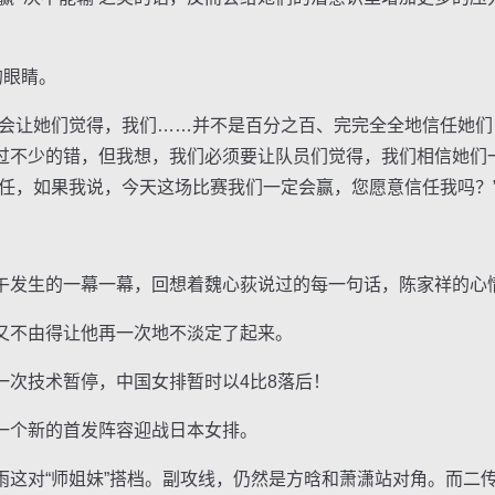
的眼睛。
让她们觉得，我们……并不是百分之百、完完全全地信任她们
过不少的错，但我想，我们必须要让队员们觉得，我们相信她们
主任，如果我说，今天这场比赛我们一定会赢，您愿意信任我吗？
发生的一幕一幕，回想着魏心荻说过的每一句话，陈家祥的心
不由得让他再一次地不淡定了起来。
次技术暂停，中国女排暂时以4比8落后！
个新的首发阵容迎战日本女排。
对“师姐妹”搭档。副攻线，仍然是方晗和萧潇站对角。而二