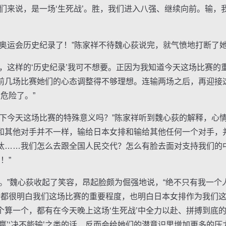
来说，是一场‘生死战’。胜，我们进入八强、继续向前。输，
运会历史纪录了！”陈家祥不待魏心荻说完，就气愤地打断了
这样的‘历史纪录’我可不想要。正因为我知道今天这场比赛的
前几场比赛她们的心态调整得不够理想。连输两场之后，再迎接这
危险了。”
今天这场比赛的特殊意义吗？”陈家祥听到魏心荻的解释，心情
和其他对手并不一样，输给日本女排和输给其他任何一个对手，
汰……我们怎么去跟全国人民交代？怎么有脸去面对支持我们的
！”
”魏心荻收起了笑容，昂起脸颇为倔强地说，“绝不只有我一个
们都很明白我们这场比赛的重要程度，也明白日本女排作为我们这
个算一个，都有在今天晚上这场‘生死战’中全力以赴、拼搏到底
赢’‘决不能输’之类的话，反而会给她们的潜意识里增加更多的