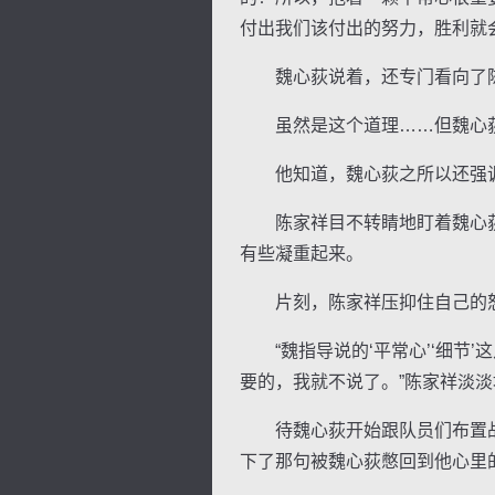
付出我们该付出的努力，胜利就
魏心荻说着，还专门看向了
虽然是这个道理……但魏心荻
他知道，魏心荻之所以还强调了
陈家祥目不转睛地盯着魏心荻
有些凝重起来。
片刻，陈家祥压抑住自己的怒
“魏指导说的‘平常心’‘细节
要的，我就不说了。”陈家祥淡淡
待魏心荻开始跟队员们布置战
下了那句被魏心荻憋回到他心里