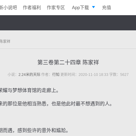
新小说吧
作者福利
作家专区
App下载
充值
逐浪小说
写作助手
 陈家祥
第三卷第二十四章 陈家祥
小说：
2.24米的天际
作者：
行知
更新时间：2020-11-10 18:33 字数：5627
耀与梦想体育馆的走廊上。
的那位是他相当熟悉，也是他此时最不想遇到的人。
。
而遇，感到些许的意外和尴尬。