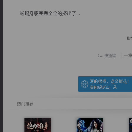
蜥蜴身躯完完全全的挤出了...
推
逐浪小说
上一
（← 快捷键
写的很棒，送朵鲜花！
我有
0
朵送出一朵
热门推荐