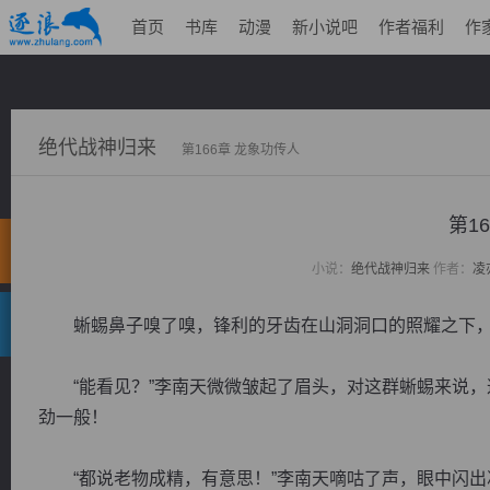
首页
书库
动漫
新小说吧
作者福利
作
绝代战神归来
第166章 龙象功传人
第1
小说：
绝代战神归来
作者：
凌
蜥蜴鼻子嗅了嗅，锋利的牙齿在山洞洞口的照耀之下，
“能看见？”李南天微微皱起了眉头，对这群蜥蜴来说，
劲一般！
“都说老物成精，有意思！”李南天嘀咕了声，眼中闪出