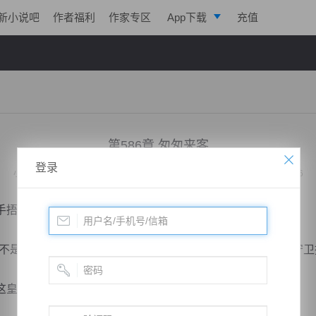
新小说吧
作者福利
作家专区
App下载
充值
逐浪小说
写作助手
第586章 匆匆来客
登录
小说：
绝代战神归来
作者：
凌亦航
更新时间：2020-03-24 22:31 字数：2006
手捂住红唇。
是住在皇宫之中吗？难道在这里也有危险，我看着宫里的守卫
皇宫之中行走都要验明身份。