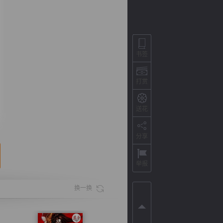
书签
打赏
送花
分享
背
字
宽
滚
举报
换一换