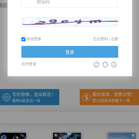
是有着标号，相互之间更是有熟识，一般人混不进来。
自动登录
忘记密码
|
注册
推荐在手机上阅读本书
登录
合作登录
上一章
回目录
下一章
（← 快捷键
快捷键→）
写的很棒，送朵鲜花！
看的很爽，我要点赞！
我有
0
朵送出一朵
赞20逐浪币再看下一章