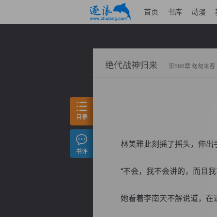
首页
书库
动漫
绝代战神归来
第586章 匆匆来客
目录
林美雅此刻摇了摇头，伸出
书评
“不会，我不会讲的，而且我不
她看着李南天不解说道，在这