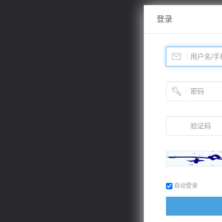
登录
自动登录