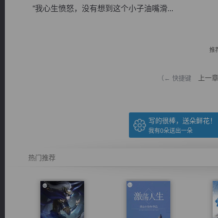
“我心生愤怒，没有想到这个小子油嘴滑...
推
逐浪小说
上一
（← 快捷键
写的很棒，送朵鲜花！
我有
0
朵送出一朵
热门推荐