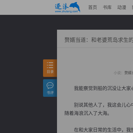
首页
书库
动漫
赘婿当道：和老婆荒岛求生
目录
小说：
赘婿
我能察觉到船的沉没让大家心
书评
别说其他人了，我这会儿心中
随着海浪沉入了大海。
在和大家日常的生活中，我慢慢