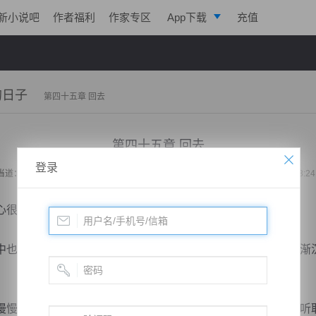
新小说吧
作者福利
作家专区
App下载
充值
逐浪小说
写作助手
的日子
第四十五章 回去
第四十五章 回去
登录
当道：和老婆荒岛求生的日子
作者：
我特别想吃西红柿
更新时间：2019-12-08 18:2
很乱，但我也不知道这会儿该怎么做。
也充满着绝望的情绪，因为我是亲眼看着船舱被礁石击中逐渐
成为了所有人主心骨，就连晴子姐妹在行动的时候，也会听取我