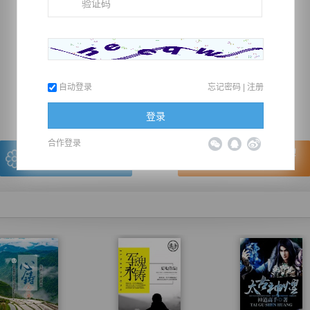
推荐在手机上阅读本书
自动登录
忘记密码
|
注册
上一章
回目录
下一章
（← 快捷键
快捷键→）
登录
合作登录
写的很棒，送朵鲜花！
看的很爽，我要点赞！
我有
0
朵送出一朵
赞20逐浪币再看下一章