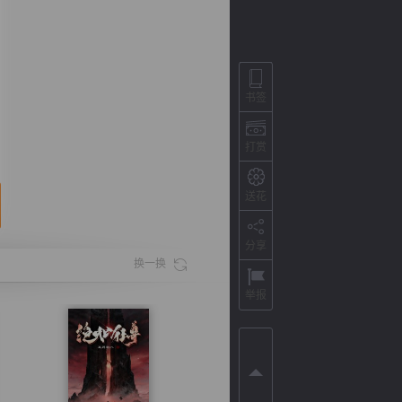
书签
打赏
送花
分享
背
字
宽
滚
换一换
举报