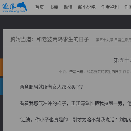
首页
书库
动漫
新小说吧
作者福利
作
赘婿当道：和老婆荒岛求生的日子
第五十九章 日常生活
第五十
小说：
赘婿当道：和老婆荒岛求生的日子
作者
两盒肥皂就所有女人都收买了？
看着我怒气冲冲的样子，王江涛急忙把我拉到一旁，他
“江涛，你小子也真是的，刚才为啥不帮我说话？刘旭这