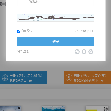
叫了两声后，就从我怀里跳了下来。
自动登录
忘记密码
|
注册
推荐在手机上阅读本书
登录
合作登录
上一章
回目录
下一章
（← 快捷键
快捷键→）
写的很棒，送朵鲜花！
看的很爽，我要点赞！
我有
0
朵送出一朵
赞20逐浪币再看下一章