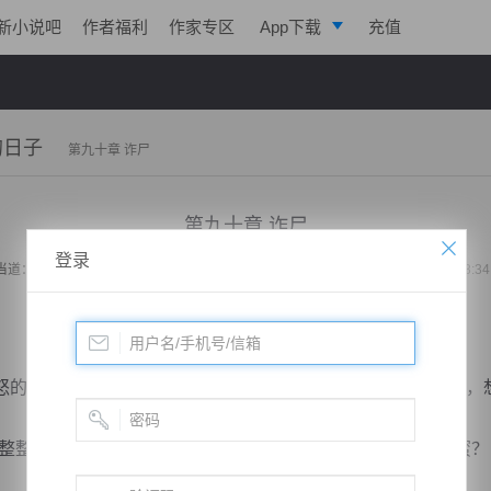
新小说吧
作者福利
作家专区
App下载
充值
逐浪小说
写作助手
的日子
第九十章 诈尸
第九十章 诈尸
登录
当道：和老婆荒岛求生的日子
作者：
我特别想吃西红柿
更新时间：2019-12-19 18:3
的棕熊也从不远处的森林里了跑出来，熊掌不停摩擦着地面，
整整追了我一个晚上。你老实交代，到底偷吃了人家多少蜂蜜？