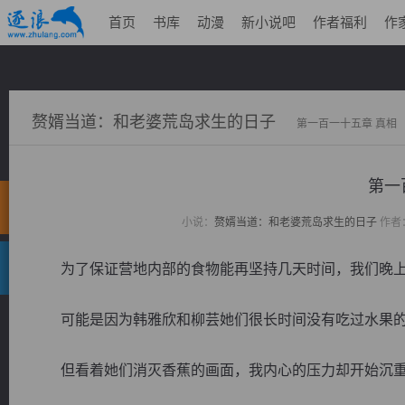
首页
书库
动漫
新小说吧
作者福利
作
赘婿当道：和老婆荒岛求生的日子
第一百一十五章 真相
第一
小说：
赘婿当道：和老婆荒岛求生的日子
作者
为了保证营地内部的食物能再坚持几天时间，我们晚上
可能是因为韩雅欣和柳芸她们很长时间没有吃过水果的
但看着她们消灭香蕉的画面，我内心的压力却开始沉重