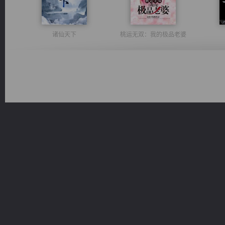
诸仙天下
桃运无双：我的极品老婆
豪门战神：我既王（又名战神归来不败神婿修罗战神）
军魂永铸
绝世狂尊
一术镇天