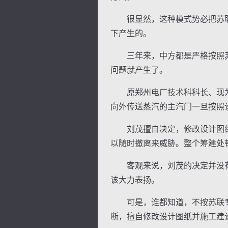
很显然，这种模式势必把苏联
下产生的。
三年来，中方都是严格按照苏
问题就产生了。
逐浪小说
原郑州电厂技术科科长、现为3
向外传送蒸汽的主汽门一旦按照
刘茂擅自决定，修改设计图纸
以随时撤离来威胁。整个筹建处
客观来说，刘茂的决定并没有
该大力表扬。
可是，谁都知道，不按苏联专
断，擅自修改设计图纸并施工建