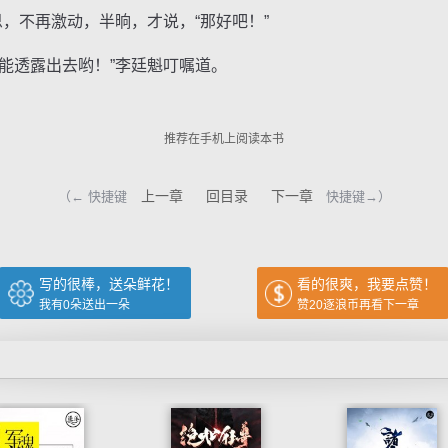
，不再激动，半晌，才说，“那好吧！”
透露出去哟！”李廷魁叮嘱道。
推荐在手机上阅读本书
上一章
回目录
下一章
（← 快捷键
快捷键→）
写的很棒，送朵鲜花！
看的很爽，我要点赞！
我有
0
朵送出一朵
赞20逐浪币再看下一章