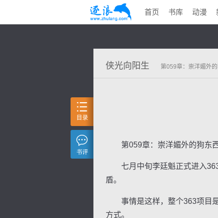
首页
书库
动漫
侠光向阳生
第059章：崇洋媚外
目录
第059章：崇洋媚外的狗东
书评
七月中旬李廷魁正式进入363
盾。
事情是这样，整个363项目是
方式。