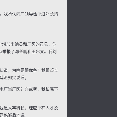
。我承认向厂领导检举过邓长鹏
个增加出纳员和厂医的意见，你
就举报了邓长鹏和王忠文。我刘
知道，为啥要跟你争？我跟邓长
廷魁如实说道。
电厂当厂医？亦或者，我私底下
我是人事科长，理应举荐人才及
廷魁诚恳地说。