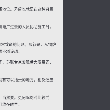
属地位。矛盾也就是在这种背景
州电厂过去的人员协助施工时，
非常致命的问题。那就是，从锅炉
果不堪设想。
子，苏联专家发现后大发雷霆，
背
字
宽
滚
没有可以指责的地方，相反还应
？当然要。更何况刘茂比较武
们放在眼里。