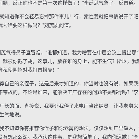
问题，反正你也不是第一次这样做了！”李廷魁气急了，反击道。
知道你不会轻易忘掉那件事儿！行，索性我就把事情说开了吧
我为啥要这样做吗？”刘茂质问道。
。
茂气得鼻子直冒烟，“谁都知道，我为啥要在中层会议上提出那
，就被你截了胡，这事儿，放在谁的身上，能不生气？所以，我
济私使阴招对我打击报复！”
自己的亲侄子，这是后来才知道的，你当时也没有说。如果我
不带故的，不论是谁来，能解决工厂存在的问题不是都行吗？”李
长的面，直接说，我要让我侄子来电厂当出纳员，让我老舅来
茂生气地说。
不知道你有推荐你侄子和你老舅的想法，仅仅想到厂里缺人，
没有想那么深。我承认这件事，是我想简单了，我向你道歉！”李