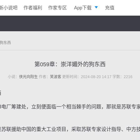
新小说吧
作者福利
作家专区
App下载
充值
逐浪小说
写作助手
的狗东西
第059章：崇洋媚外的狗东西
小说：
侠光向阳生
作者：
笑波客
更新时间：2024-08-20 14:17 字数：2216
西
电厂筹建处，立刻便面临一个相当棘手的问题，那就是苏联专
苏联援助中国的重大工业项目，采取苏联专家设计指导、中方