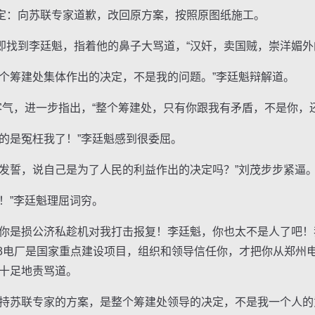
：向苏联专家道歉，改回原方案，按照原图纸施工。
到李廷魁，指着他的鼻子大骂道，“汉奸，卖国贼，崇洋媚外
筹建处集体作出的决定，不是我的问题。”李廷魁辩解道。
气，进一步指出，“整个筹建处，只有你跟我有矛盾，不是你，还
是冤枉我了！”李廷魁感到很委屈。
誓，说自己是为了人民的利益作出的决定吗？”刘茂步步紧逼
”李廷魁理屈词穷。
是损公济私趁机对我打击报复！李廷魁，你也太不是人了吧！
63电厂是国家重点建设项目，组织和领导信任你，才把你从郑州
气十足地责骂道。
苏联专家的方案，是整个筹建处领导的决定，不是我一个人的