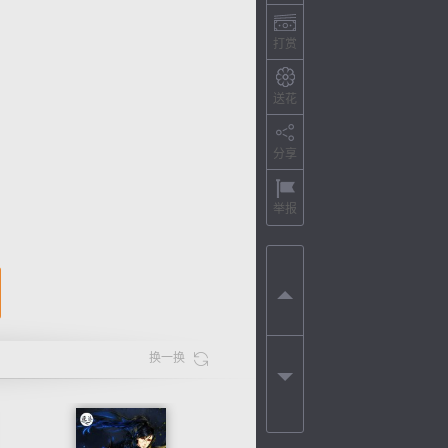
打赏
送花
分享
举报
换一换