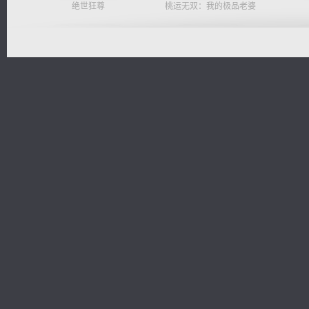
绝世狂尊
桃运无双：我的极品老婆
诸仙天下
都市之至尊君侯
无敌从不死开始
太古神煌