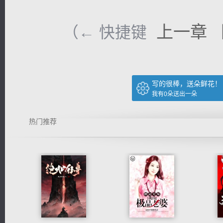
上一章
（← 快捷键
写的很棒，送朵鲜花！
我有
0
朵送出一朵
热门推荐