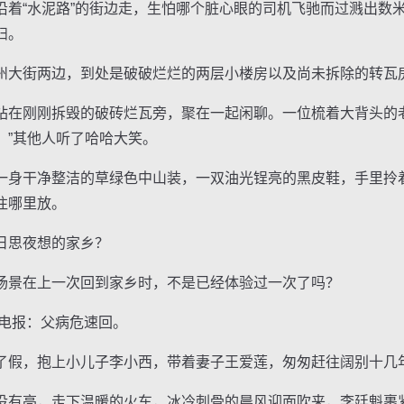
“水泥路”的街边走，生怕哪个脏心眼的司机飞驰而过溅出数
妇。
大街两边，到处是破破烂烂的两层小楼房以及尚未拆除的转瓦
刚刚拆毁的破砖烂瓦旁，聚在一起闲聊。一位梳着大背头的老
。”其他人听了哈哈大笑。
身干净整洁的草绿色中山装，一双油光锃亮的黑皮鞋，手里拎
往哪里放。
思夜想的家乡？
景在上一次回到家乡时，不是已经体验过一次了吗？
电报：父病危速回。
假，抱上小儿子李小西，带着妻子王爱莲，匆匆赶往阔别十几
有亮，走下温暖的火车，冰冷刺骨的晨风迎面吹来，李廷魁裹