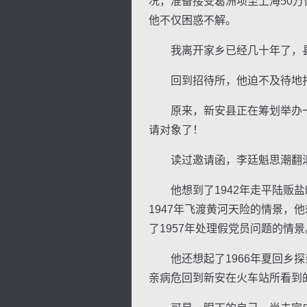
况，准备接受葛洲坝至上海50
他不仅困惑不解。
我离开家乡已经几十年了，县
回到招待所，他迫不及待地打
原来，新安县正在筹划举办一
请对象了！
读过邀请函，李廷魁思潮翻滚
他想到了1942年走平陆贩盐时
1947年飞渡黄河天险的情景，
了1957年处理假党员问题的情景
他还想起了1966年夏回乡探
亲病危回到新安在火车站所看到