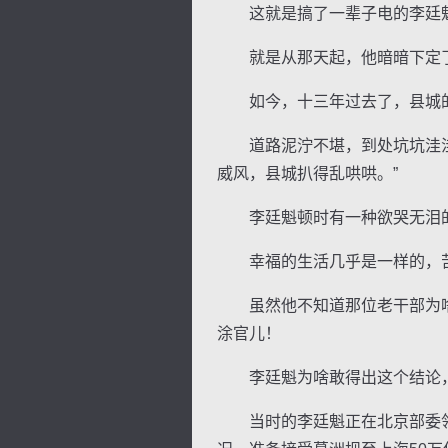
这就是搞了一辈子电的李廷魁
就是从那天起，他暗暗下定了
如今，十三年过去了，县城的
道路泥泞不堪，到处坑坑洼洼；
威风，县城扒得乱哄哄。”
李廷魁顿时有一种欲哭无泪
幸福的生活几乎是一样的，苦
虽然他不知道那位老干部为啥
涂官儿！
李廷魁为啥敢得出这个结论，
当时的李廷魁正在北京部委领导