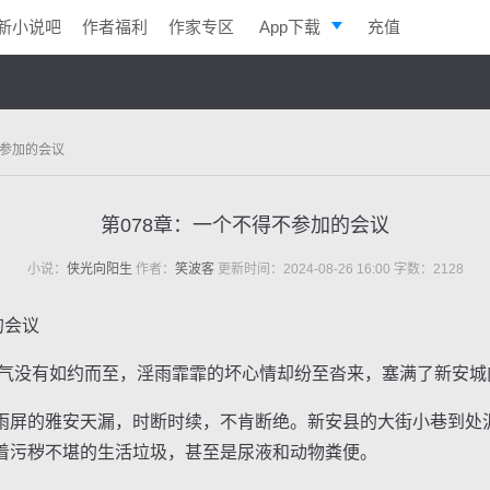
新小说吧
作者福利
作家专区
App下载
充值
逐浪小说
写作助手
不参加的会议
第078章：一个不得不参加的会议
小说：
侠光向阳生
作者：
笑波客
更新时间：2024-08-26 16:00 字数：2128
的会议
气没有如约而至，淫雨霏霏的坏心情却纷至沓来，塞满了新安城
屏的雅安天漏，时断时续，不肯断绝。新安县的大街小巷到处
着污秽不堪的生活垃圾，甚至是尿液和动物粪便。