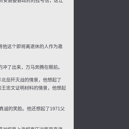
新安县委县政府的挂号信，这让
景
号
度
动
将他这个即将离退休的人作为邀
的冲了出来，万马奔腾在眼前。
5年北岳歼灭战的情景，他想起了
鹏和王忠文证明材料的情景，他想起
诚的笑脸。他还想起了1971父