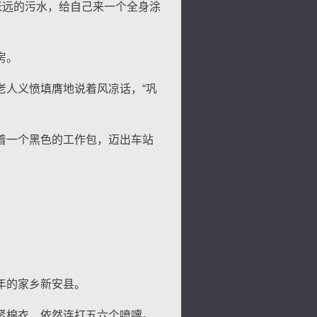
米远的污水，给自己来一个全身涂
房。
人义愤填膺地说着风凉话，“巩
着一个黑色的工作包，迈出车站
背
字
宽
滚
年的家乡新安县。
紧棉衣，依然连打五六个喷嚏。