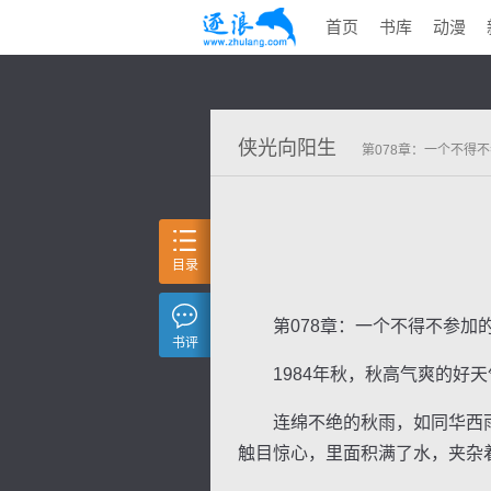
首页
书库
动漫
侠光向阳生
第078章：一个不得
目录
第078章：一个不得不参加
书评
1984年秋，秋高气爽的好天
连绵不绝的秋雨，如同华西雨
触目惊心，里面积满了水，夹杂