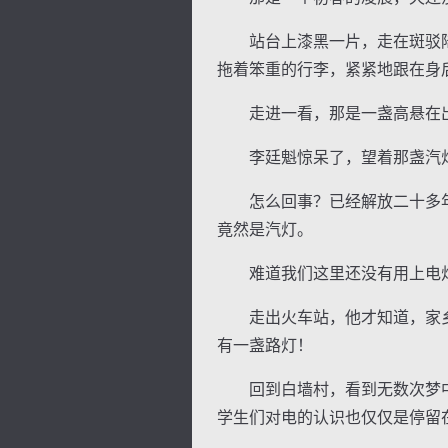
站台上漆黑一片，走在斑驳陆
拖着笨重的行李，紧紧地跟在身
走进一看，那是一盏高悬在出
李廷魁惊呆了，望着那盏汽灯
怎么回事？已经解放二十多年
竟然是汽灯。
难道我们这里还没有用上电
走出火车站，他才知道，家乡
有一盏路灯！
回到白墙村，看到无数次梦中
学生们对电的认识也仅仅是停留