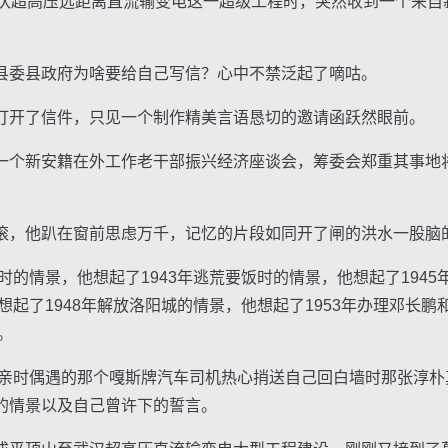
万伏超高压远距离直流输变电这一超级工程时，突然收到一个来自
委县政府为啥要给自己写信？心中不禁泛起了嘀咕。
开了信件，只见一个制作精美言语恳切的邀请函跃然眼前。
个新安籍在外工作老干部振兴经济座谈会，筹委会郑重其事地
，他趴在窗前思虑万千，记忆的片段如同开了闸的洪水一股脑
的情景，他想起了1943年逃荒要饭时的情景，他想起了194
他想起了1948年解放洛阳城的情景，他想起了1953年办理邓长
。
亲时偶遇的那个嘎斯牌汽车司机热心捎送自己回白墙时那张淳朴真
的情景以及自己曾许下的誓言。