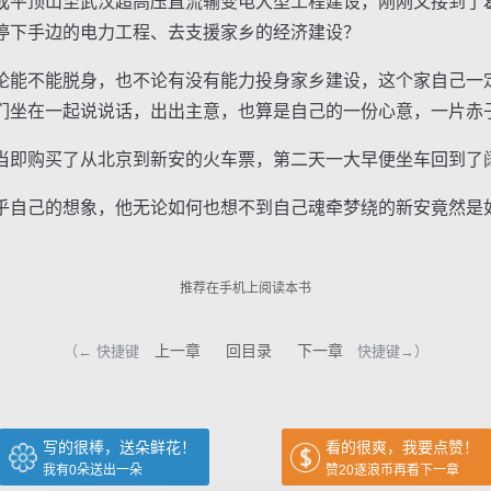
平顶山至武汉超高压直流输变电大型工程建设，刚刚又接到了
停下手边的电力工程、去支援家乡的经济建设？
能不能脱身，也不论有没有能力投身家乡建设，这个家自己一
们坐在一起说说话，出出主意，也算是自己的一份心意，一片赤
即购买了从北京到新安的火车票，第二天一大早便坐车回到了
自己的想象，他无论如何也想不到自己魂牵梦绕的新安竟然是
推荐在手机上阅读本书
上一章
回目录
下一章
（← 快捷键
快捷键→）
写的很棒，送朵鲜花！
看的很爽，我要点赞！
我有
0
朵送出一朵
赞20逐浪币再看下一章