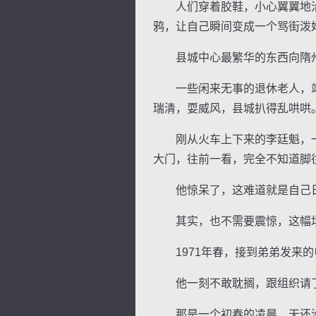
人们穿着胶鞋，小心翼翼地沿着
鸦，让自己瞬间变成一个骂街泼
县城中心最繁华的东西向隋州
一些闲来无事的退休老人，站在
逐浪小说
瑞清，耍威风，县城扒得乱哄哄
刚从火车上下来的李廷魁，一
大门，往前一看，完全不知道脚
他惊呆了，这难道就是自己日
其实，也不需要震惊，这幅场
1971年春，接到弟弟发来的
他一刻不敢耽搁，跟组织请了
那是一个初春的凌晨，天还没