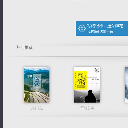
写的很棒，送朵鲜花！
我有
0
朵送出一朵
热门推荐
心铸天途
军魂永铸