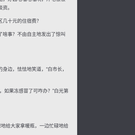
谈资。
区几十元的住宿费？
了啥事？不由自主地发出了惊叫
景
号
度
动
身边，怯怯地笑道，“白市长，
，如果冻感冒了可咋办？”白光第
碌地给大家拿暖瓶，一边忙碌地给