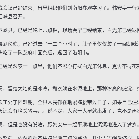
会议已经结束，省里组织他们到南阳参观学习了。韩安亭一行
西峡县召开。
峡县，已经是晚上六点钟，现场会早已经结束，白光第已经返
到傍晚，已经过去了十二个小时了，肚子里仅仅装了一碗胡辣
头吃了一碗芝麻叶面条后，返回了洛阳市。
经是深夜十一点半，他们不忍心打扰白光第休息，更舍不得花
。
，留给大地的是冰冷，和衣躺在水泥地上，那种冰爽的感觉，
正处于困难期，全县人民都在勒紧裤腰带过日子，如果自己住
天还会有啥关紧事儿，说不定，人家一大早就出发了，岂不是再
，但是也没有说啥，跟韩安亭一起平躺地上沉沉地进入了梦乡
坚强，依然抵挡不住凌晨两三点的寒冷，几个人冻醒后缩成一