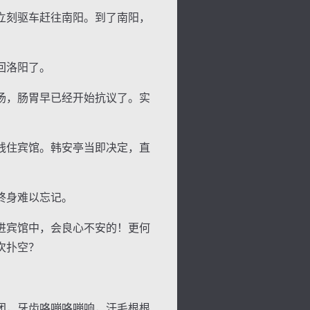
立刻驱车赶往南阳。到了南阳，
回洛阳了。
汤，肠胃早已经开始抗议了。实
钱住宾馆。韩安亭当即决定，直
终身难以忘记。
进宾馆中，会良心不安的！更何
次扑空？
。
团，牙齿咯嘣咯嘣响，汗毛根根