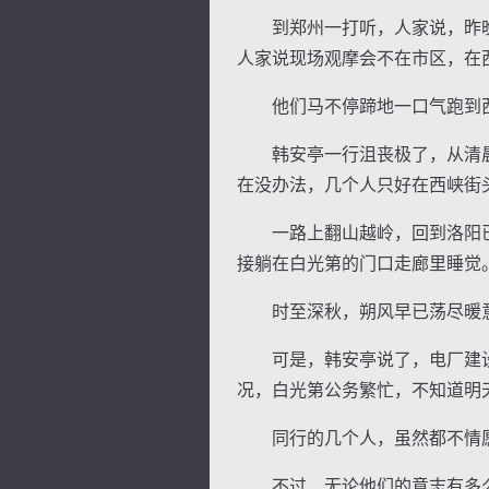
到郑州一打听，人家说，昨晚
人家说现场观摩会不在市区，在
他们马不停蹄地一口气跑到西
韩安亭一行沮丧极了，从清晨
在没办法，几个人只好在西峡街
一路上翻山越岭，回到洛阳已
接躺在白光第的门口走廊里睡觉
时至深秋，朔风早已荡尽暖意
可是，韩安亭说了，电厂建设
况，白光第公务繁忙，不知道明
同行的几个人，虽然都不情愿
不过，无论他们的意志有多么