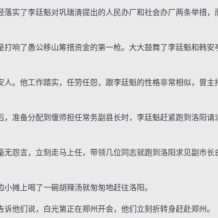
落实了李廷魁对巩瑞清提出的人民办厂和社会办厂两条举措，
打响了愚公移山筹措资金的第一枪。大大鼓舞了李廷魁和韩安
人。他工作踏实，任劳任怨，跟李廷魁的性格非常相似，曾主
，准备分配到偃师担任常务副县长时，李廷魁赶紧跑到洛阳请
无怨言，立刻走马上任，带领几位同志就跑到洛阳求见副市长
小摊上喝了一碗胡辣汤就匆匆地赶往洛阳。
诉他们说，白光第正在郑州开会，他们立刻折转身赶赴郑州。