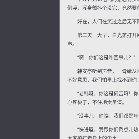
倒竖，浑身颤抖个没完，竟然要
好在，人们在笑过之后无不陷
第二天一大早，白光第打开屋
声。
“啊！你们这是咋回事儿？”
韩安亭听到声音，一骨碌从地上
不好意思，我们怕早上找不到你
“老韩呀，你这是何苦嘛！你昨
心疼极了，不住地责备道。
“没事儿！你瞧，我们都是年轻
“快进屋，我跟你们倒点儿热水
大家拍打着身上的尘土。