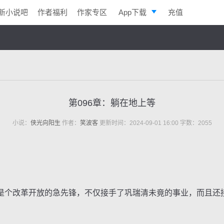
新小说吧
作者福利
作家专区
App下载
充值
逐浪小说
写作助手
第096章：躺在地上等
小说：
侠光向阳生
作者：
笑波客
更新时间：2024-09-01 16:00 字数：2055
个改革开放的急先锋，不仅接手了巩瑞清未竟的事业，而且还