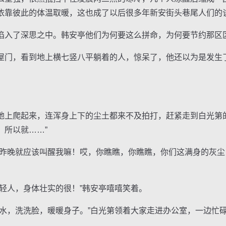
依靠彼此的体温取暖，这也成了以后很多年新安街头巷尾人们的
入了深思之中。韩安亭他们为何要这么拼命，为何要节约那区
门，看到地上横七竖八平躺着的人，惊呆了，他还以为是发生
爬起来，连浑身上下的尘土都来不及拍打，赶紧走到白光第的
，所以就……”
晚就应该叫醒我嘛！哎，你瞧瞧，你瞧瞧，你们这满身的灰尘
人，身体壮实的很！”韩安亭嘻嘻笑着。
，洗洗脸，暖暖身子。”白光第领着大家走进办公室，一边忙