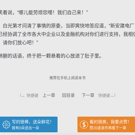
说，“哪儿能劳烦您哩！我们自己来！”
光第才问清了事情的原委，当即爽快地答应道，“新安建电厂
已经协调了全市各大中企业以及金融机构对你们进行支持，我相
。请你们放心吧！”
腑的话语，终于把一颗悬着的心放进了肚子里。
推荐在手机上阅读本书
上一章
回目录
下一章
（← 快捷键
快捷键→）
写的很棒，送朵鲜花！
看的很爽，我要点赞！
我有
0
朵送出一朵
赞20逐浪币再看下一章