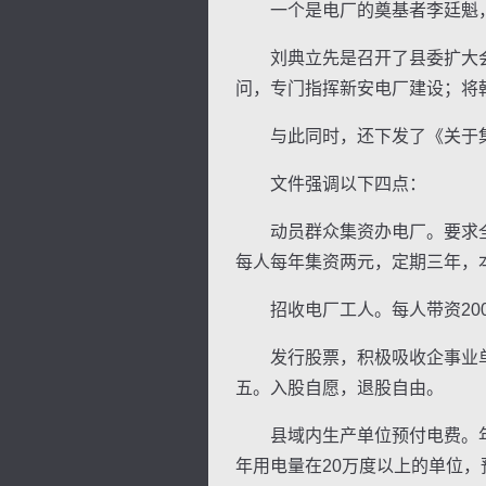
一个是电厂的奠基者李廷魁，
刘典立先是召开了县委扩大会
问，专门指挥新安电厂建设；将
与此同时，还下发了《关于集
逐浪小说
文件强调以下四点：
动员群众集资办电厂。要求全
每人每年集资两元，定期三年，
招收电厂工人。每人带资200
发行股票，积极吸收企事业单位
五。入股自愿，退股自由。
县域内生产单位预付电费。年用电
年用电量在20万度以上的单位，