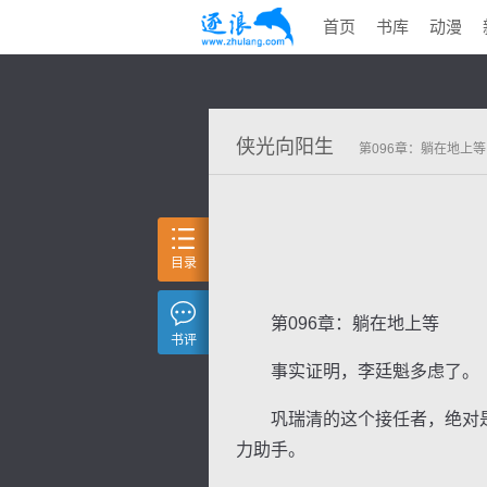
首页
书库
动漫
侠光向阳生
第096章：躺在地上等
目录
第096章：躺在地上等
书评
事实证明，李廷魁多虑了。
巩瑞清的这个接任者，绝对是
力助手。