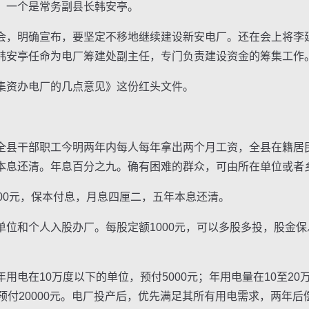
一个是常务副县长韩安亭。
，明确宣布，要坚定不移地继续建设新安电厂。还在会上将李
韩安亭任命为电厂筹建处副主任，专门负责建设资金的筹集工作
资办电厂的几点意见》这份红头文件。
县干部职工今明两年内每人每年拿出两个月工资，全县在籍居
本息还清。年息百分之九。确有困难的群众，可由所在单位或者
0元，保本付息，月息四厘二，五年本息还清。
和个人入股办厂。每股定额1000元，可以多股多投，股金保
在10万度以下的单位，预付5000元；年用电量在10至20万
预付20000元。电厂投产后，优先满足其所有用电需求，两年后