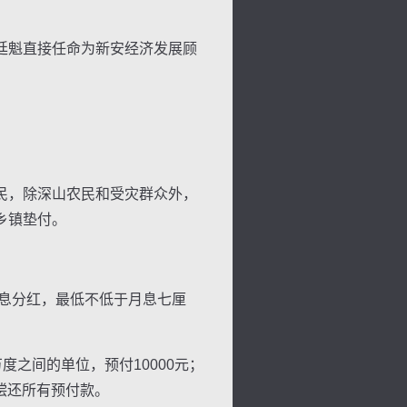
廷魁直接任命为新安经济发展顾
。
民，除深山农民和受灾群众外，
乡镇垫付。
背
字
宽
滚
息分红，最低不低于月息七厘
度之间的单位，预付10000元；
偿还所有预付款。