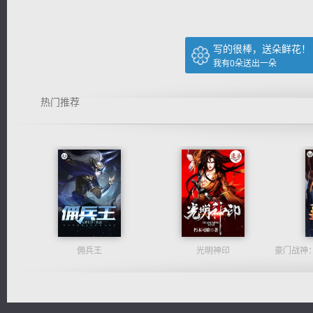
写的很棒，送朵鲜花！
我有
0
朵送出一朵
热门推荐
佣兵王
光明神印