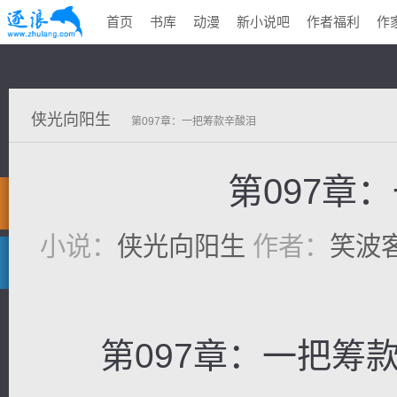
首页
书库
动漫
新小说吧
作者福利
作
侠光向阳生
第097章：一把筹款辛酸泪
第097章
小说：
侠光向阳生
作者：
笑波
第097章：一把筹款