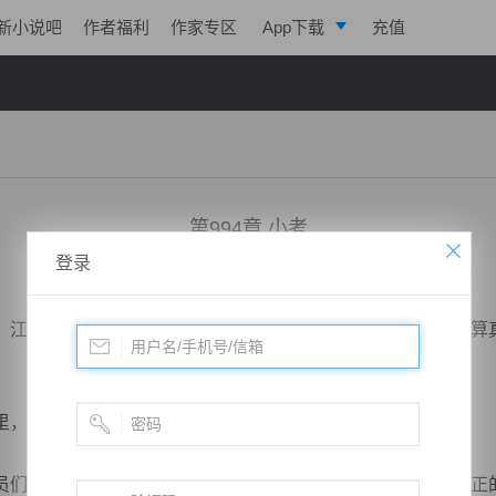
新小说吧
作者福利
作家专区
App下载
充值
逐浪小说
写作助手
第994章 小考
登录
小说：
两界球王
作者：
方丹
更新时间：2018-07-18 06:00 字数：2060
江亦辰未必会有出场机会，队里可能也不会安排他首发，就算
，能够感受到足球气氛，他已经很满足了。
最重要的是要在比赛中找到感觉，找到那种兴奋点，为真正的大