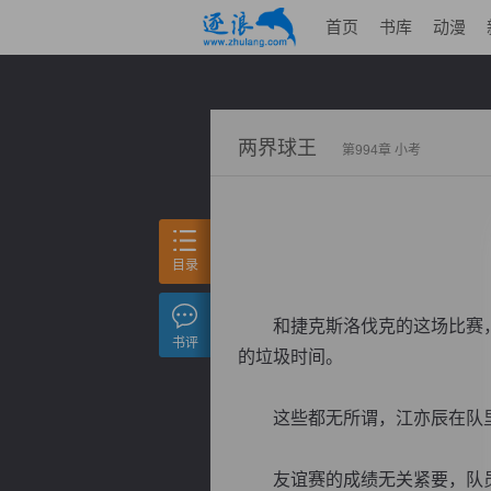
首页
书库
动漫
两界球王
第994章 小考
目录
和捷克斯洛伐克的这场比赛，
书评
的垃圾时间。
这些都无所谓，江亦辰在队里
友谊赛的成绩无关紧要，队员们