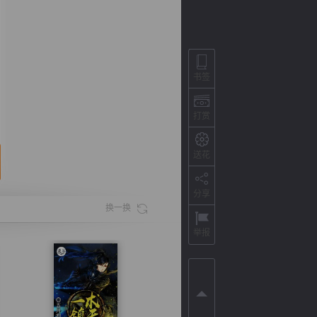
书签
打赏
送花
分享
背
字
宽
滚
换一换
举报