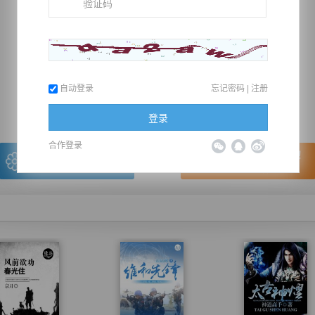
推荐在手机上阅读本书
自动登录
忘记密码
|
注册
上一章
回目录
下一章
（← 快捷键
快捷键→）
登录
合作登录
写的很棒，送朵鲜花！
看的很爽，我要点赞！
我有
0
朵送出一朵
赞20逐浪币再看下一章