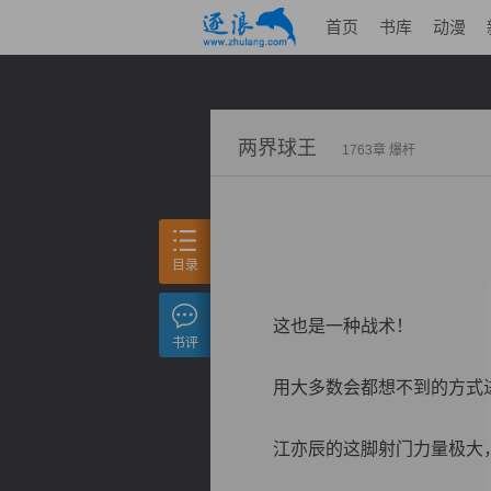
首页
书库
动漫
两界球王
1763章 爆杆
目录
这也是一种战术！
书评
用大多数会都想不到的方式进
江亦辰的这脚射门力量极大，