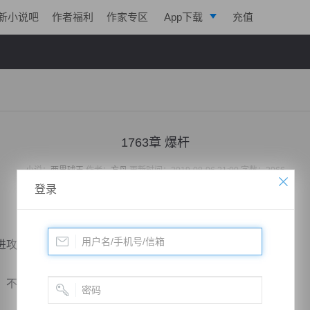
新小说吧
作者福利
作家专区
App下载
充值
逐浪小说
写作助手
1763章 爆杆
小说：
两界球王
作者：
方丹
更新时间：2019-08-06 21:00 字数：2066
登录
攻，迷惑性会更大。
不过角度看上去不怎么样。