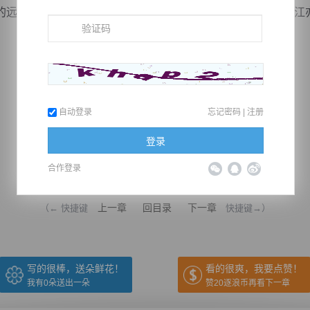
远射自是没有什么问题，而且他一直保持着高度的注意力，江
自动登录
忘记密码
|
注册
登录
合作登录
推荐在手机上阅读本书
上一章
回目录
下一章
（← 快捷键
快捷键→）
写的很棒，送朵鲜花！
看的很爽，我要点赞！
我有
0
朵送出一朵
赞20逐浪币再看下一章