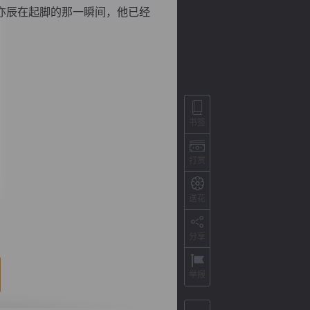
亦辰在起脚的那一瞬间，他已经
书签
打赏
背
字
宽
滚
送花
分享
举报