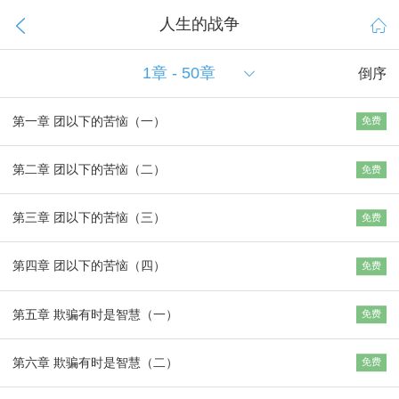
人生的战争


倒序
第一章 团以下的苦恼（一）
免费
第二章 团以下的苦恼（二）
免费
第三章 团以下的苦恼（三）
免费
第四章 团以下的苦恼（四）
免费
第五章 欺骗有时是智慧（一）
免费
第六章 欺骗有时是智慧（二）
免费