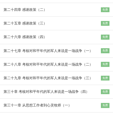
第二十四章 感谢政策（二）
免费
第二十五章 感谢政策（三）
免费
第二十六章 感谢政策（四）
免费
第二十七章 考核对和平年代的军人来说是一场战争（一）
免费
第二十八章 考核对和平年代的军人来说是一场战争（二）
免费
第二十九章 考核对和平年代的军人来说是一场战争（三）
免费
第三十章 考核对和平年代的军人来说是一场战争（四）
免费
第三十一章 从思想工作者到心灵牧师（一）
免费